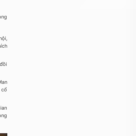
ong
hội,
ích
 đồi
Man
 cổ
ian
ọng