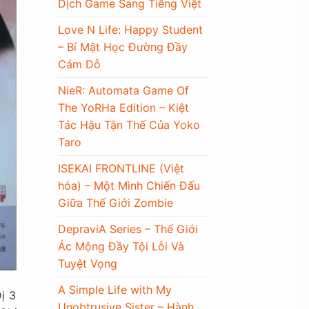
Dịch Game Sang Tiếng Việt
Love N Life: Happy Student
– Bí Mật Học Đường Đầy
Cám Dỗ
NieR: Automata Game Of
The YoRHa Edition – Kiệt
Tác Hậu Tận Thế Của Yoko
Taro
ISEKAI FRONTLINE (Việt
hóa) – Một Mình Chiến Đấu
Giữa Thế Giới Zombie
DepraviA Series – Thế Giới
Ác Mộng Đầy Tội Lỗi Và
Tuyệt Vọng
A Simple Life with My
ị 3
Unobtrusive Sister – Hành