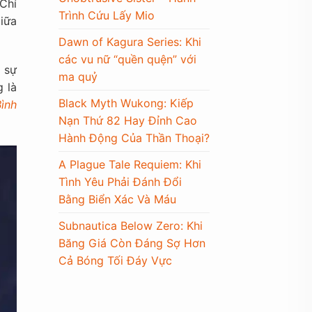
 Chí
Trình Cứu Lấy Mio
iữa
Dawn of Kagura Series: Khi
các vu nữ “quền quện” với
 sự
ma quỷ
 là
Black Myth Wukong: Kiếp
ình
Nạn Thứ 82 Hay Đỉnh Cao
Hành Động Của Thần Thoại?
A Plague Tale Requiem: Khi
Tình Yêu Phải Đánh Đổi
Bằng Biển Xác Và Máu
Subnautica Below Zero: Khi
Băng Giá Còn Đáng Sợ Hơn
Cả Bóng Tối Đáy Vực