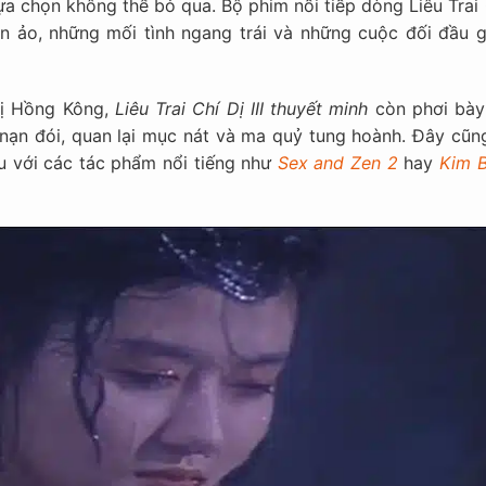
lựa chọn không thể bỏ qua. Bộ phim nối tiếp dòng Liêu Trai
n ảo, những mối tình ngang trái và những cuộc đối đầu g
dị Hồng Kông,
Liêu Trai Chí Dị III thuyết minh
còn phơi bày
 nạn đói, quan lại mục nát và ma quỷ tung hoành. Đây cũng
u với các tác phẩm nổi tiếng như
Sex and Zen 2
hay
Kim B