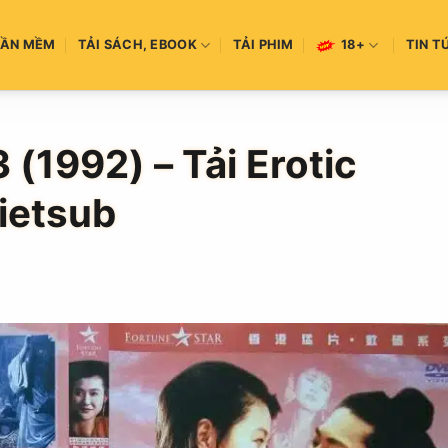
HẦN MỀM
TẢI SÁCH, EBOOK
TẢI PHIM
18+
TIN T
3 (1992) – Tải Erotic
ietsub