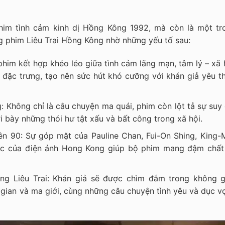
phim tình cảm kinh dị Hồng Kông 1992, mà còn là một tr
g phim Liêu Trai Hồng Kông nhờ những yếu tố sau:
 phim kết hợp khéo léo giữa tình cảm lãng mạn, tâm lý – xã 
đặc trưng, tạo nên sức hút khó cưỡng với khán giả yêu th
: Không chỉ là câu chuyện ma quái, phim còn lột tả sự suy
ơi bày những thói hư tật xấu và bất công trong xã hội.
ên 90: Sự góp mặt của Pauline Chan, Fui-On Shing, King-
ộc của điện ảnh Hong Kong giúp bộ phim mang đậm chất
ng Liêu Trai: Khán giả sẽ được chìm đắm trong không g
 gian và ma giới, cùng những câu chuyện tình yêu và dục v