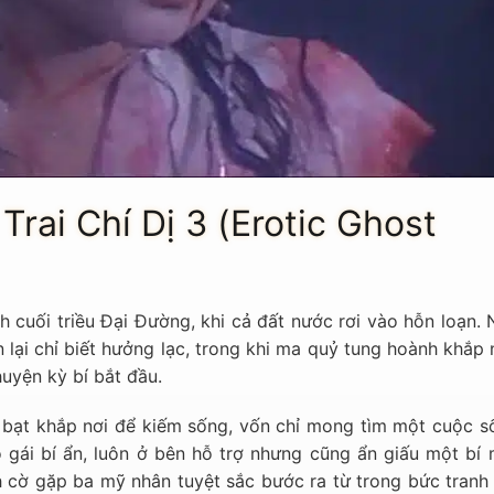
Trai Chí Dị 3 (Erotic Ghost
h cuối triều Đại Đường, khi cả đất nước rơi vào hỗn loạn.
n lại chỉ biết hưởng lạc, trong khi ma quỷ tung hoành khắp 
huyện kỳ bí bắt đầu.
u bạt khắp nơi để kiếm sống, vốn chỉ mong tìm một cuộc s
gái bí ẩn, luôn ở bên hỗ trợ nhưng cũng ẩn giấu một bí 
ình cờ gặp ba mỹ nhân tuyệt sắc bước ra từ trong bức tranh