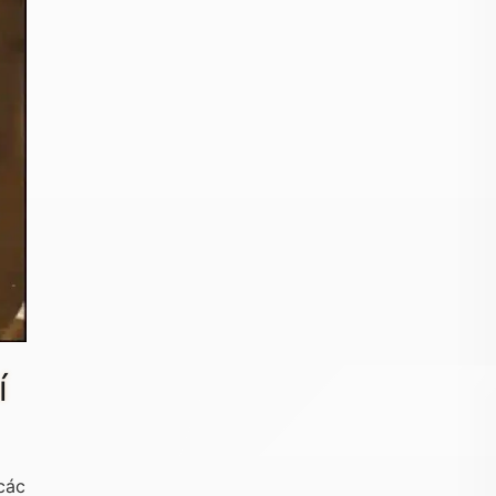
í
các