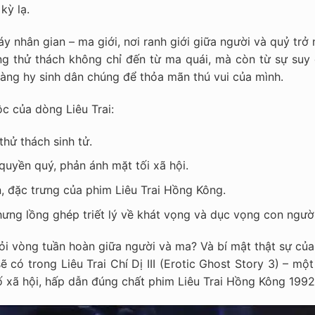
kỳ lạ.
y nhân gian – ma giới, nơi ranh giới giữa người và quỷ trở
g thử thách không chỉ đến từ ma quái, mà còn từ sự suy 
àng hy sinh dân chúng để thỏa mãn thú vui của mình.
c của dòng Liêu Trai:
thử thách sinh tử.
quyền quý, phản ánh mặt tối xã hội.
n, đặc trưng của phim Liêu Trai Hồng Kông.
ng lồng ghép triết lý về khát vọng và dục vọng con người
khỏi vòng tuần hoàn giữa người và ma? Và bí mật thật sự củ
ẽ có trong Liêu Trai Chí Dị III (Erotic Ghost Story 3) – mộ
tố xã hội, hấp dẫn đúng chất phim Liêu Trai Hồng Kông 1992