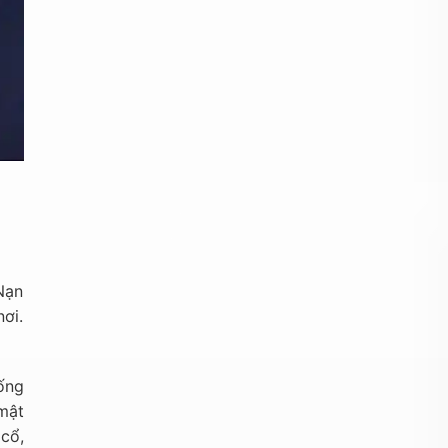
 Nạn
nơi.
ống
mật
 cổ,