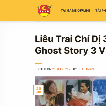
Skip
to
TẢI GAME OFFLINE
TẢI P
content
Liêu Trai Chí Dị 
Ghost Story 3 V
POSTED ON
25 JULY, 2025
BY
CRACKMAN
25
Jul