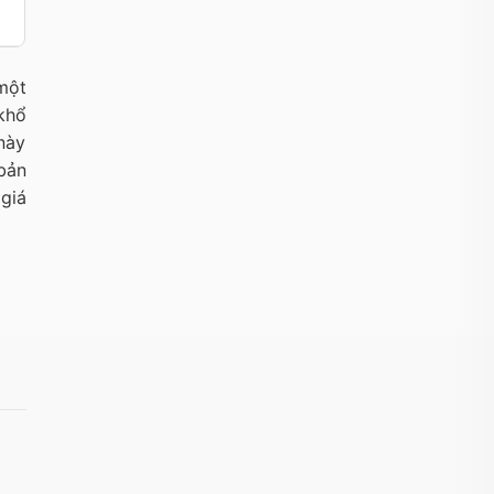
một
khổ
này
bản
 giá