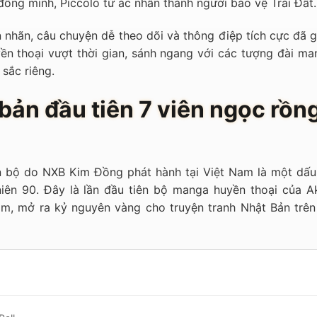
đồng minh, Piccolo từ ác nhân thành người bảo vệ Trái Đất.
nhãn, câu chuyện dễ theo dõi và thông điệp tích cực đã g
yền thoại vượt thời gian, sánh ngang với các tượng đài ma
sắc riêng.
bản đầu tiên 7 viên ngọc rồn
ọn bộ do NXB Kim Đồng phát hành tại Việt Nam là một dấu
niên 90. Đây là lần đầu tiên bộ manga huyền thoại của Ak
am, mở ra kỷ nguyên vàng cho truyện tranh Nhật Bản trên 