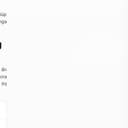
iúp
nga
g
 ấn
ira
thị