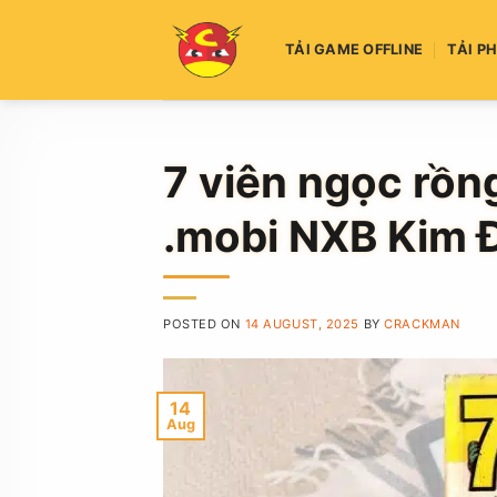
Skip
to
TẢI GAME OFFLINE
TẢI P
content
7 viên ngọc rồn
.mobi NXB Kim 
POSTED ON
14 AUGUST, 2025
BY
CRACKMAN
14
Aug