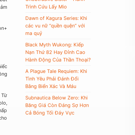
Trình Cứu Lấy Mio
cảm
Dawn of Kagura Series: Khi
các vu nữ “quền quện” với
on+
ma quỷ
Black Myth Wukong: Kiếp
Nạn Thứ 82 Hay Đỉnh Cao
Hành Động Của Thần Thoại?
iếc
A Plague Tale Requiem: Khi
ồng
Tình Yêu Phải Đánh Đổi
Bằng Biển Xác Và Máu
. Từ
Subnautica Below Zero: Khi
lo,
Băng Giá Còn Đáng Sợ Hơn
hấp
Cả Bóng Tối Đáy Vực
cho