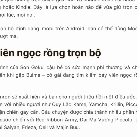
ng hoặc Kindle. Đây là lựa chọn hoàn hảo để vừa giữ trọn 
ọi lúc, mọi nơi.
ọn bộ định dạng .mobi trên Android, bạn có thể dùng Mo
ượt mà.
iên ngọc rồng trọn bộ
trình của Son Goku, cậu bé có sức mạnh phi thường và ch
đến khi gặp Bulma – cô gái đang tìm kiếm bảy viên ngọc r
enron sẽ xuất hiện và ban cho người triệu hồi một điều ước
 với nhiều người như Quy Lão Kame, Yamcha, Krillin, Picco
rận chiến gay cấn. Câu chuyện được chia thành nhiều phần 
i, cuộc chiến với Red Ribbon Army, Đại Ma Vương Piccolo, 
 Saiyan, Frieza, Cell và Majin Buu.