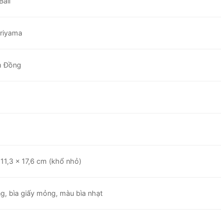
Ball
oriyama
m Đồng
11,3 x 17,6 cm (khổ nhỏ)
ng, bìa giấy mỏng, màu bìa nhạt