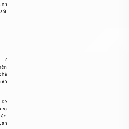
inh
 Đất
, 7
rên
 phá
hiến
 kẽ
kéo
rào
yan