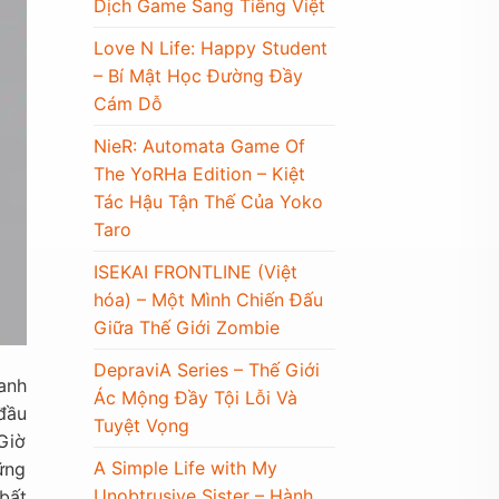
Dịch Game Sang Tiếng Việt
Love N Life: Happy Student
– Bí Mật Học Đường Đầy
Cám Dỗ
NieR: Automata Game Of
The YoRHa Edition – Kiệt
Tác Hậu Tận Thế Của Yoko
Taro
ISEKAI FRONTLINE (Việt
hóa) – Một Mình Chiến Đấu
Giữa Thế Giới Zombie
DepraviA Series – Thế Giới
anh
Ác Mộng Đầy Tội Lỗi Và
 đầu
Tuyệt Vọng
Giờ
A Simple Life with My
ững
Unobtrusive Sister – Hành
bất