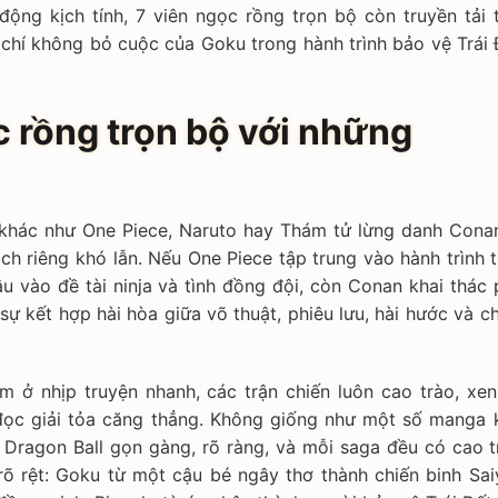
ng kịch tính, 7 viên ngọc rồng trọn bộ còn truyền tải t
 ý chí không bỏ cuộc của Goku trong hành trình bảo vệ Trái
c rồng trọn bộ với những
g khác như One Piece, Naruto hay Thám tử lừng danh Conan
h riêng khó lẫn. Nếu One Piece tập trung vào hành trình t
âu vào đề tài ninja và tình đồng đội, còn Conan khai thác
là sự kết hợp hài hòa giữa võ thuật, phiêu lưu, hài hước và c
 ở nhịp truyện nhanh, các trận chiến luôn cao trào, xen
 đọc giải tỏa căng thẳng. Không giống như một số manga 
a Dragon Ball gọn gàng, rõ ràng, và mỗi saga đều có cao t
 rõ rệt: Goku từ một cậu bé ngây thơ thành chiến binh Sai