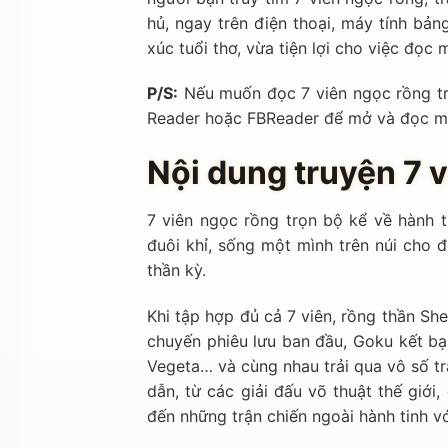
hủ, ngay trên điện thoại, máy tính bả
xúc tuổi thơ, vừa tiện lợi cho việc đọc m
P/S:
Nếu muốn đọc 7 viên ngọc rồng tr
Reader hoặc FBReader để mở và đọc m
Nội dung truyện 7 v
7 viên ngọc rồng trọn bộ kể về hành 
đuôi khỉ, sống một mình trên núi cho 
thần kỳ.
Khi tập hợp đủ cả 7 viên, rồng thần Sh
chuyến phiêu lưu ban đầu, Goku kết bạn
Vegeta… và cùng nhau trải qua vô số t
dẫn, từ các giải đấu võ thuật thế giớ
đến những trận chiến ngoài hành tinh với