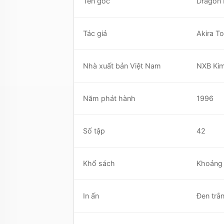
Tên gốc
Dragon 
Tác giả
Akira T
Nhà xuất bản Việt Nam
NXB Ki
Năm phát hành
1996
Số tập
42
Khổ sách
Khoảng 
In ấn
Đen trắ