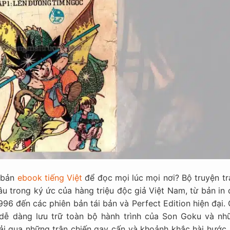
ộ bản
ebook tiếng Việt
để đọc mọi lúc mọi nơi? Bộ truyện tr
âu trong ký ức của hàng triệu độc giả Việt Nam, từ bản in
6 đến các phiên bản tái bản và Perfect Edition hiện đại. 
 dễ dàng lưu trữ toàn bộ hành trình của Son Goku và nh
rải qua những trận chiến gay cấn và khoảnh khắc hài hước 