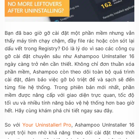
Bạn đã bao giờ gỡ cài đặt một phần mềm nhưng vẫn
thấy máy tính chạy chậm, đầy file rác hoặc còn sót lại
dấu vết trong Registry? Đó là lý do vì sao các công cụ
gỡ cài đặt chuyên sâu như Ashampoo UnInstaller 16
ngày càng trở nên cần thiết. Không chỉ đơn thuần xóa
phần mềm, Ashampoo còn theo dõi toàn bộ quá trình
cài đặt, đảm bảo việc gỡ bỏ triệt để và sạch sẽ đến
từng file hệ thống. Trong phiên bản mới nhất, phần
mềm được nâng cấp với giao diện trực quan, tốc độ
tối ưu và nhiều tính năng bảo vệ hệ thống hơn bao giờ
hết. Hãy cùng khám phá chi tiết ngay sau đây.
So với
Your Uninstaller! Pro
, Ashampoo UnInstaller 16
vượt trội hơn nhờ khả năng theo dõi cài đặt theo thời