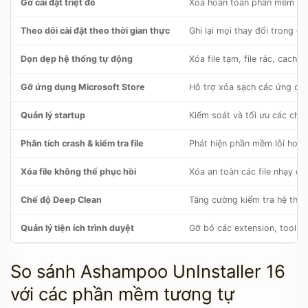
Gỡ cài đặt triệt để
Xóa hoàn toàn phần mềm và mọ
Theo dõi cài đặt theo thời gian thực
Ghi lại mọi thay đổi trong q
Dọn dẹp hệ thống tự động
Xóa file tạm, file rác, cach
Gỡ ứng dụng Microsoft Store
Hỗ trợ xóa sạch các ứng dụn
Quản lý startup
Kiểm soát và tối ưu các chư
Phân tích crash & kiểm tra file
Phát hiện phần mềm lỗi hoặc
Xóa file không thể phục hồi
Xóa an toàn các file nhạy cả
Chế độ Deep Clean
Tăng cường kiểm tra hệ thống
Quản lý tiện ích trình duyệt
Gỡ bỏ các extension, toolba
So sánh Ashampoo UnInstaller 16
với các phần mềm tương tự