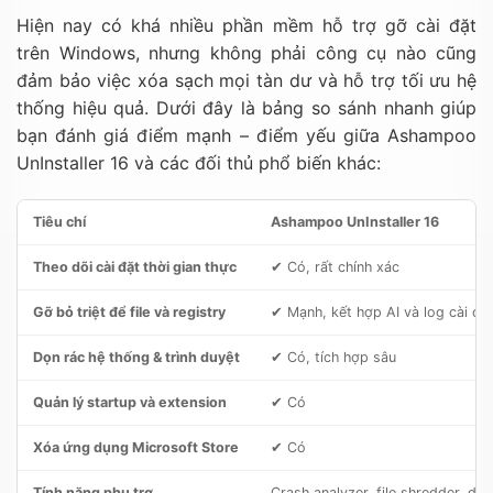
Hiện nay có khá nhiều phần mềm hỗ trợ gỡ cài đặt
trên Windows, nhưng không phải công cụ nào cũng
đảm bảo việc xóa sạch mọi tàn dư và hỗ trợ tối ưu hệ
thống hiệu quả. Dưới đây là bảng so sánh nhanh giúp
bạn đánh giá điểm mạnh – điểm yếu giữa Ashampoo
UnInstaller 16 và các đối thủ phổ biến khác:
Tiêu chí
Ashampoo UnInstaller 16
Theo dõi cài đặt thời gian thực
✔ Có, rất chính xác
Gỡ bỏ triệt để file và registry
✔ Mạnh, kết hợp AI và log cài đặ
Dọn rác hệ thống & trình duyệt
✔ Có, tích hợp sâu
Quản lý startup và extension
✔ Có
Xóa ứng dụng Microsoft Store
✔ Có
Tính năng phụ trợ
Crash analyzer, file shredder, de