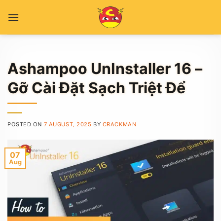
Skip
to
content
Ashampoo UnInstaller 16 –
Gỡ Cài Đặt Sạch Triệt Để
POSTED ON
7 AUGUST, 2025
BY
CRACKMAN
07
Aug