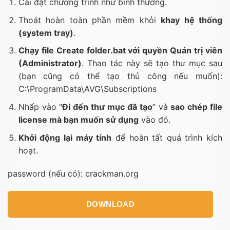
Cài đặt chương trình như bình thường.
Thoát hoàn toàn phần mềm khỏi
khay hệ thống
(system tray)
.
Chạy file
Create folder.bat
với quyền Quản trị viên
(Administrator)
. Thao tác này sẽ tạo thư mục sau
(bạn cũng có thể tạo thủ công nếu muốn):
C:\ProgramData\AVG\Subscriptions
Nhấp vào “
Đi đến thư mục đã tạo
” và
sao chép file
license mà bạn muốn sử dụng
vào đó.
Khởi động lại máy tính
để hoàn tất quá trình kích
hoạt.
password (nếu có): crackman.org
DOWNLOAD