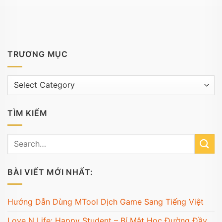
TRƯƠNG MỤC
Trương
mục
TÌM KIẾM
BÀI VIẾT MỚI NHẤT:
Hướng Dẫn Dùng MTool Dịch Game Sang Tiếng Việt
Love N Life: Happy Student – Bí Mật Học Đường Đầy