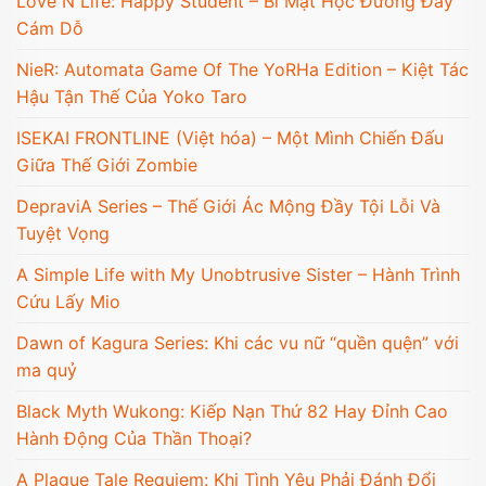
Love N Life: Happy Student – Bí Mật Học Đường Đầy
Cám Dỗ
NieR: Automata Game Of The YoRHa Edition – Kiệt Tác
Hậu Tận Thế Của Yoko Taro
ISEKAI FRONTLINE (Việt hóa) – Một Mình Chiến Đấu
Giữa Thế Giới Zombie
DepraviA Series – Thế Giới Ác Mộng Đầy Tội Lỗi Và
Tuyệt Vọng
A Simple Life with My Unobtrusive Sister – Hành Trình
Cứu Lấy Mio
Dawn of Kagura Series: Khi các vu nữ “quền quện” với
ma quỷ
Black Myth Wukong: Kiếp Nạn Thứ 82 Hay Đỉnh Cao
Hành Động Của Thần Thoại?
A Plague Tale Requiem: Khi Tình Yêu Phải Đánh Đổi