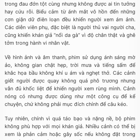
trong đau đớn tột cùng nhưng không được ai tin tưởng
hay cứu rỗi. Biểu cảm từ ánh mắt vô hồn đến những
cơn giận dữ điên loạn đều khiến người xem ám ảnh.
Các diễn viên phụ, đặc biệt là người thủ vai người cha,
cũng khiến khán giả “nổi da gà” vì độ chân thật và ghê
tởm trong hành vi nhân vật.
Về hình ảnh và âm thanh, phim sử dụng ánh sáng mờ
ảo, không gian chật hẹp, trời mưa và tiếng sấm để
khắc họa bầu không khí u ám và nghẹt thở. Các cảnh
giết người được quay không quá phô trương nhưng
vẫn đủ khốc liệt để khiến người xem rùng mình. Cảnh
nóng có nhưng được dùng như một công cụ để kể
chuyện, chứ không phải mục đích chính để câu kéo.
Tuy nhiên, chính vì quá táo bạo và nặng nề, bộ phim
không phù hợp với mọi khán giả. Nhiều cảnh có thể bị
xem là phản cảm hoặc gây sốc nếu không đặt trong