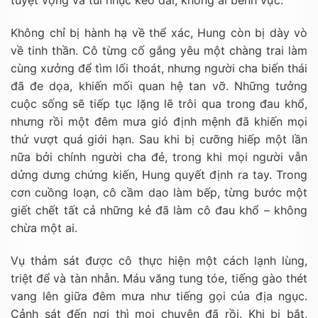
tuyệt vọng và tủi nhục kéo dài, không ai bênh vực.
Không chỉ bị hành hạ về thể xác, Hung còn bị dày vò
về tinh thần. Cô từng cố gắng yêu một chàng trai làm
cùng xưởng để tìm lối thoát, nhưng người cha biến thái
đã đe dọa, khiến mối quan hệ tan vỡ. Những tưởng
cuộc sống sẽ tiếp tục lặng lẽ trôi qua trong đau khổ,
nhưng rồi một đêm mưa gió định mệnh đã khiến mọi
thứ vượt quá giới hạn. Sau khi bị cưỡng hiếp một lần
nữa bởi chính người cha đẻ, trong khi mọi người vẫn
dửng dưng chứng kiến, Hung quyết định ra tay. Trong
cơn cuồng loạn, cô cầm dao làm bếp, từng bước một
giết chết tất cả những kẻ đã làm cô đau khổ – không
chừa một ai.
Vụ thảm sát được cô thực hiện một cách lạnh lùng,
triệt để và tàn nhẫn. Máu văng tung tóe, tiếng gào thét
vang lên giữa đêm mưa như tiếng gọi của địa ngục.
Cảnh sát đến nơi thì mọi chuyện đã rồi. Khi bị bắt,