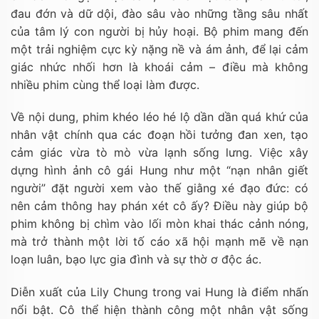
đau đớn và dữ dội, đào sâu vào những tầng sâu nhất
của tâm lý con người bị hủy hoại. Bộ phim mang đến
một trải nghiệm cực kỳ nặng nề và ám ảnh, để lại cảm
giác nhức nhối hơn là khoái cảm – điều mà không
nhiều phim cùng thể loại làm được.
Về nội dung, phim khéo léo hé lộ dần dần quá khứ của
nhân vật chính qua các đoạn hồi tưởng đan xen, tạo
cảm giác vừa tò mò vừa lạnh sống lưng. Việc xây
dựng hình ảnh cô gái Hung như một “nạn nhân giết
người” đặt người xem vào thế giằng xé đạo đức: có
nên cảm thông hay phán xét cô ấy? Điều này giúp bộ
phim không bị chìm vào lối mòn khai thác cảnh nóng,
mà trở thành một lời tố cáo xã hội mạnh mẽ về nạn
loạn luân, bạo lực gia đình và sự thờ ơ độc ác.
Diễn xuất của Lily Chung trong vai Hung là điểm nhấn
nổi bật. Cô thể hiện thành công một nhân vật sống