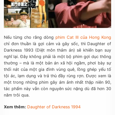
Nếu từng cho rằng dòng
phim Cat III của Hong Kong
chỉ đơn thuần là gợi cảm và gây sốc, thì Daughter of
Darkness 1993 (Diệt môn thảm án) sẽ khiến bạn suy
nghĩ lại. Đây không phải là một bộ phim gợi dục thông
thường – mà là một bản án xã hội ngầm, phơi bày sự
thối nát của một gia đình vùng quê, lồng ghép yếu tố
tội ác, lạm dụng và trả thù đầy rùng rợn. Được xem là
một trong những phim gây ám ảnh nhất thập niên 90,
tác phẩm này vẫn còn nguyên sức nặng dù đã hơn 30
năm trôi qua.
Xem thêm:
Daughter of Darkness 1994