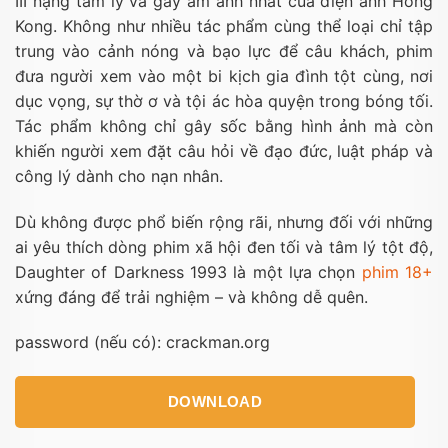
III nặng tâm lý và gây ám ảnh nhất của điện ảnh Hong
Kong. Không như nhiều tác phẩm cùng thể loại chỉ tập
trung vào cảnh nóng và bạo lực để câu khách, phim
đưa người xem vào một bi kịch gia đình tột cùng, nơi
dục vọng, sự thờ ơ và tội ác hòa quyện trong bóng tối.
Tác phẩm không chỉ gây sốc bằng hình ảnh mà còn
khiến người xem đặt câu hỏi về đạo đức, luật pháp và
công lý dành cho nạn nhân.
Dù không được phổ biến rộng rãi, nhưng đối với những
ai yêu thích dòng phim xã hội đen tối và tâm lý tột độ,
Daughter of Darkness 1993 là một lựa chọn
phim 18+
xứng đáng để trải nghiệm – và không dễ quên.
password (nếu có): crackman.org
DOWNLOAD