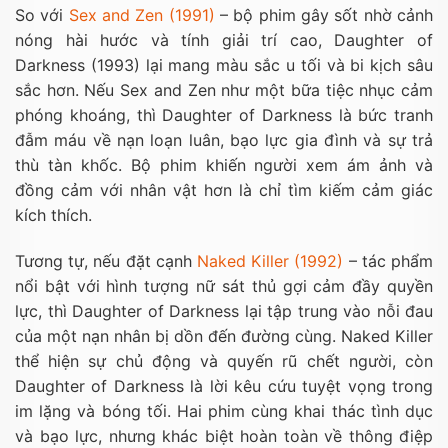
So với
Sex and Zen (1991)
– bộ phim gây sốt nhờ cảnh
nóng hài hước và tính giải trí cao, Daughter of
Darkness (1993) lại mang màu sắc u tối và bi kịch sâu
sắc hơn. Nếu Sex and Zen như một bữa tiệc nhục cảm
phóng khoáng, thì Daughter of Darkness là bức tranh
đẫm máu về nạn loạn luân, bạo lực gia đình và sự trả
thù tàn khốc. Bộ phim khiến người xem ám ảnh và
đồng cảm với nhân vật hơn là chỉ tìm kiếm cảm giác
kích thích.
Tương tự, nếu đặt cạnh
Naked Killer (1992)
– tác phẩm
nổi bật với hình tượng nữ sát thủ gợi cảm đầy quyền
lực, thì Daughter of Darkness lại tập trung vào nỗi đau
của một nạn nhân bị dồn đến đường cùng. Naked Killer
thể hiện sự chủ động và quyến rũ chết người, còn
Daughter of Darkness là lời kêu cứu tuyệt vọng trong
im lặng và bóng tối. Hai phim cùng khai thác tình dục
và bạo lực, nhưng khác biệt hoàn toàn về thông điệp