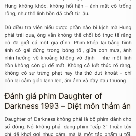
Hung không khóc, không hối hận – ánh mắt cô trống
rỗng, như thể linh hồn đã chết từ lâu.
Dù điều tra viên hiểu được phần nào bi kịch mà Hung
phải trải qua, ông vẫn không thể chối bỏ thực tế rằng
cô đã giết cả một gia đình. Phim khép lại bằng hình
ảnh cô gái đứng trong bóng tối, giữa cơn mưa, ánh
nhìn hướng về khoảng không vô định – như một linh
hồn không còn gì để mất. Không có kết thúc rõ ràng,
không có sự trừng phạt hay tha thứ dứt khoát – chỉ
còn lại cảm giác lạnh lẽo, ám ảnh và đầy đau thương.
Đánh giá phim Daughter of
Darkness 1993 – Diệt môn thảm án
Daughter of Darkness không phải là bộ phim dành cho
số đông. Nó không phải dạng phim “cấp 3” thuần túy
chỉ để khơi gợi nhục cảm, mà là một tác phẩm u tối,