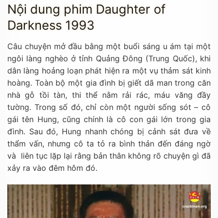
Nội dung phim Daughter of
Darkness 1993
Câu chuyện mở đầu bằng một buổi sáng u ám tại một
ngôi làng nghèo ở tỉnh Quảng Đông (Trung Quốc), khi
dân làng hoảng loạn phát hiện ra một vụ thảm sát kinh
hoàng. Toàn bộ một gia đình bị giết dã man trong căn
nhà gỗ tồi tàn, thi thể nằm rải rác, máu văng đầy
tường. Trong số đó, chỉ còn một người sống sót – cô
gái tên Hung, cũng chính là cô con gái lớn trong gia
đình. Sau đó, Hung nhanh chóng bị cảnh sát đưa về
thẩm vấn, nhưng cô ta tỏ ra bình thản đến đáng ngờ
và liên tục lặp lại rằng bản thân không rõ chuyện gì đã
xảy ra vào đêm hôm đó.