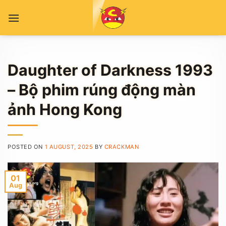
Skip
to
content
Daughter of Darkness 1993
– Bộ phim rúng động màn
ảnh Hong Kong
POSTED ON
1 AUGUST, 2025
BY
CRACKMAN
01
Aug