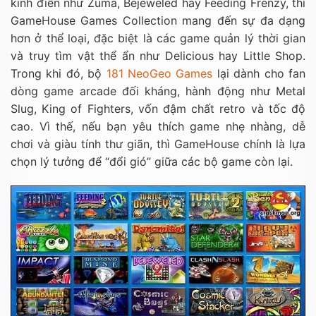
kinh điển như Zuma, Bejeweled hay Feeding Frenzy, thì
GameHouse Games Collection mang đến sự đa dạng
hơn ở thể loại, đặc biệt là các game quản lý thời gian
và truy tìm vật thể ẩn như Delicious hay Little Shop.
Trong khi đó, bộ
181 NeoGeo Games
lại dành cho fan
dòng game arcade đối kháng, hành động như Metal
Slug, King of Fighters, vốn đậm chất retro và tốc độ
cao. Vì thế, nếu bạn yêu thích game nhẹ nhàng, dễ
chơi và giàu tính thư giãn, thì GameHouse chính là lựa
chọn lý tưởng để “đổi gió” giữa các bộ game còn lại.