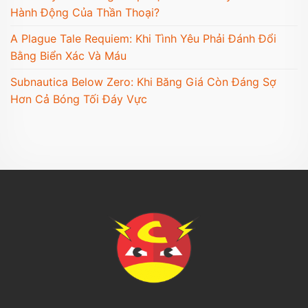
Hành Động Của Thần Thoại?
A Plague Tale Requiem: Khi Tình Yêu Phải Đánh Đổi
Bằng Biển Xác Và Máu
Subnautica Below Zero: Khi Băng Giá Còn Đáng Sợ
Hơn Cả Bóng Tối Đáy Vực