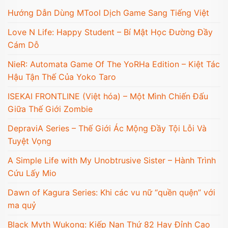
Hướng Dẫn Dùng MTool Dịch Game Sang Tiếng Việt
Love N Life: Happy Student – Bí Mật Học Đường Đầy
Cám Dỗ
NieR: Automata Game Of The YoRHa Edition – Kiệt Tác
Hậu Tận Thế Của Yoko Taro
ISEKAI FRONTLINE (Việt hóa) – Một Mình Chiến Đấu
Giữa Thế Giới Zombie
DepraviA Series – Thế Giới Ác Mộng Đầy Tội Lỗi Và
Tuyệt Vọng
A Simple Life with My Unobtrusive Sister – Hành Trình
Cứu Lấy Mio
Dawn of Kagura Series: Khi các vu nữ “quền quện” với
ma quỷ
Black Myth Wukong: Kiếp Nạn Thứ 82 Hay Đỉnh Cao