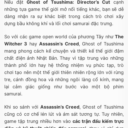
Nếu đặt
Ghost of Tsushima: Director’s Cut
cạnh
những tựa game thế giới mở nổi tiếng khác, bạn sẽ dễ
dàng nhận ra sự khác biệt trong cách trò chơi xây
dựng bầu không khí và lối chơi samurai đặc trưng.
So với các game open world của phương Tây như
The
Witcher 3
hay
Assassin’s Creed
, Ghost of Tsushima
mang phong cách kể chuyện và thiết kế thế giới đậm
chất điện ảnh Nhật Bản. Thay vì tập trung vào những
thành phố lớn hay hệ thống nhiệm vụ phức tạp, trò
chơi tạo nên một thế giới thiên nhiên rộng lớn với rừng
tre, cánh đồng hoa và những ngôi làng cổ kính, mang
lại cảm giác giống như bước vào một bộ phim
samurai.
Khi so sánh với
Assassin’s Creed
, Ghost of Tsushima
cũng có cơ chế lén lút và ám sát tương tự. Tuy nhiên,
game tập trung nhiều hơn vào
các trận đấu kiếm trực