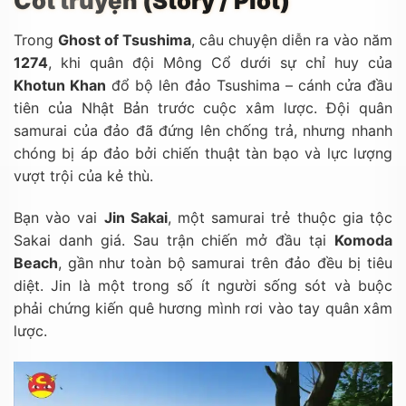
Cốt truyện (Story / Plot)
Trong
Ghost of Tsushima
, câu chuyện diễn ra vào năm
1274
, khi quân đội Mông Cổ dưới sự chỉ huy của
Khotun Khan
đổ bộ lên đảo Tsushima – cánh cửa đầu
tiên của Nhật Bản trước cuộc xâm lược. Đội quân
samurai của đảo đã đứng lên chống trả, nhưng nhanh
chóng bị áp đảo bởi chiến thuật tàn bạo và lực lượng
vượt trội của kẻ thù.
Bạn vào vai
Jin Sakai
, một samurai trẻ thuộc gia tộc
Sakai danh giá. Sau trận chiến mở đầu tại
Komoda
Beach
, gần như toàn bộ samurai trên đảo đều bị tiêu
diệt. Jin là một trong số ít người sống sót và buộc
phải chứng kiến quê hương mình rơi vào tay quân xâm
lược.