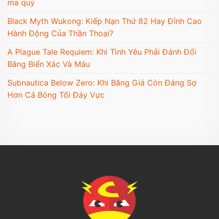
ma quỷ
Black Myth Wukong: Kiếp Nạn Thứ 82 Hay Đỉnh Cao
Hành Động Của Thần Thoại?
A Plague Tale Requiem: Khi Tình Yêu Phải Đánh Đổi
Bằng Biển Xác Và Máu
Subnautica Below Zero: Khi Băng Giá Còn Đáng Sợ
Hơn Cả Bóng Tối Đáy Vực