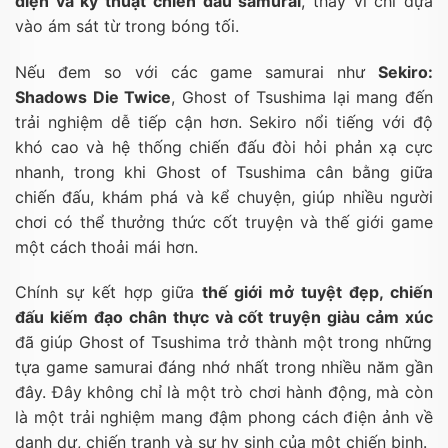
diện và kỹ thuật chiến đấu samurai
, thay vì chỉ dựa
vào ám sát từ trong bóng tối.
Nếu đem so với các game samurai như
Sekiro:
Shadows Die Twice
, Ghost of Tsushima lại mang đến
trải nghiệm dễ tiếp cận hơn. Sekiro nổi tiếng với độ
khó cao và hệ thống chiến đấu đòi hỏi phản xạ cực
nhanh, trong khi Ghost of Tsushima cân bằng giữa
chiến đấu, khám phá và kể chuyện, giúp nhiều người
chơi có thể thưởng thức cốt truyện và thế giới game
một cách thoải mái hơn.
Chính sự kết hợp giữa
thế giới mở tuyệt đẹp, chiến
đấu kiếm đạo chân thực và cốt truyện giàu cảm xúc
đã giúp Ghost of Tsushima trở thành một trong những
tựa game samurai đáng nhớ nhất trong nhiều năm gần
đây. Đây không chỉ là một trò chơi hành động, mà còn
là một trải nghiệm mang đậm phong cách điện ảnh về
danh dự, chiến tranh và sự hy sinh của một chiến binh.