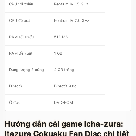
CPU tối thiểu
Pentium IV 1.5 GHz
CPU đề xuất
Pentium IV 2.0 GHz
RAM tối thiểu
512 MB
RAM đề xuất
1 GB
Dung lượng ổ cứng
4 GB trống
DirectX
DirectX 9.0c
Ổ đọc
DVD-ROM
Hướng dẫn cài game Icha-zura:
Itazura Gokuaku Fan Disc chi tiết