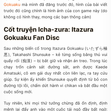
Gokuaku
mà mình đã đăng trước đó, hình của bài viết
trước đó cũng chính là hình ảnh của con game này (do
không có hình thay, mong các bạn thông cảm)
Cốt truyện Icha-zura: Itazura
Gokuaku Fan Disc
Sau những biến cố trong Itazura Gokuaku (いたずら極
悪), Takahashi Shunsuke – kẻ từng sống bằng thú vui
quấy rối (痴漢) – bị bắt giữ và nhận án treo. Trong lúc
chạy trốn cảnh sát đường sắt, anh được Kaede
Amatsuki, cô em gái duy nhất còn liên lạc, ra tay cứu
giúp. Sự kiện ấy khiến Shunsuke quyết định từ bỏ con
đường tội lỗi, chấm dứt hành vi chikan và bắt đầu một
cuộc sống mới.
Tuy nhiên, khi mọi thứ tưởng chừng đã ổn định, định
mệnh lại đẩy anh vào một cuộc tái ngộ đầy bất ngờ: