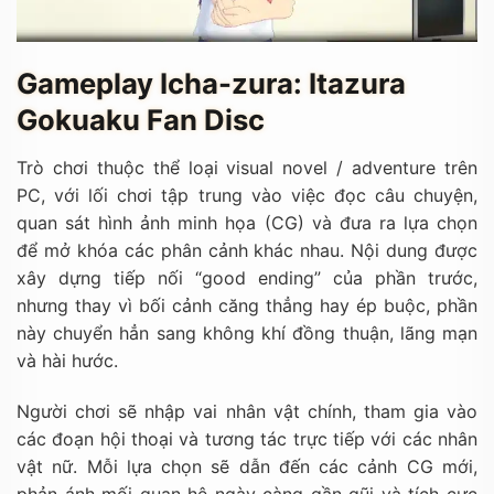
Gameplay Icha-zura: Itazura
Gokuaku Fan Disc
Trò chơi thuộc thể loại visual novel / adventure trên
PC, với lối chơi tập trung vào việc đọc câu chuyện,
quan sát hình ảnh minh họa (CG) và đưa ra lựa chọn
để mở khóa các phân cảnh khác nhau. Nội dung được
xây dựng tiếp nối “good ending” của phần trước,
nhưng thay vì bối cảnh căng thẳng hay ép buộc, phần
này chuyển hẳn sang không khí đồng thuận, lãng mạn
và hài hước.
Người chơi sẽ nhập vai nhân vật chính, tham gia vào
các đoạn hội thoại và tương tác trực tiếp với các nhân
vật nữ. Mỗi lựa chọn sẽ dẫn đến các cảnh CG mới,