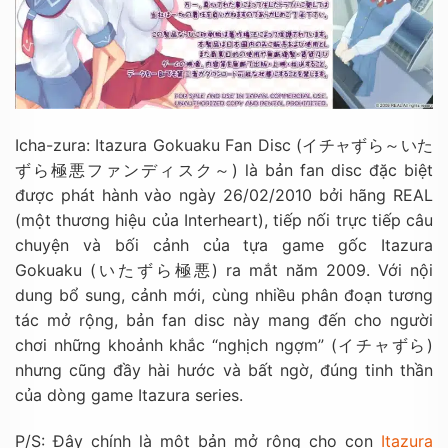
Icha-zura: Itazura Gokuaku Fan Disc (イチャずら～いた
ずら極悪ファンディスク～) là bản fan disc đặc biệt
được phát hành vào ngày 26/02/2010 bởi hãng REAL
(một thương hiệu của Interheart), tiếp nối trực tiếp câu
chuyện và bối cảnh của tựa game gốc Itazura
Gokuaku (いたずら極悪) ra mắt năm 2009. Với nội
dung bổ sung, cảnh mới, cùng nhiều phân đoạn tương
tác mở rộng, bản fan disc này mang đến cho người
chơi những khoảnh khắc “nghịch ngợm” (イチャずら)
nhưng cũng đầy hài hước và bất ngờ, đúng tinh thần
của dòng game Itazura series.
P/S: Đây chính là một bản mở rộng cho con
Itazura