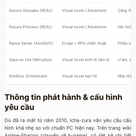
Itazura Gokuaku (REAL)
Visual novel / Adventure
Căng thẳn
Itazura Princess (REAL)
Visual novel / Adventure
Hài hước,
Rance Series (AliceSoft)
Eroge + RPG chiến thuật
Phiêu lưu
Saya no Uta (Nitroplus)
Visual novel kinh dị tâm lý
U ám, bi k
KimiKiss (Enterbrain)
Visual novel hẹn hò
Nhẹ nhàn
Thông tin phát hành & cấu hình
yêu cầu
Dù đã ra mắt từ năm 2010, Icha-zura vẫn yêu cầu cấu
hình khá nhẹ so với chuẩn PC hiện nay. Trên trang wiki
Anime-Sharing (chuyên về h-game), có liệt kê chi tiết