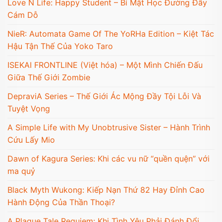
Love N Life: Happy Student – Bí Mật Học Đường Đầy
Cám Dỗ
NieR: Automata Game Of The YoRHa Edition – Kiệt Tác
Hậu Tận Thế Của Yoko Taro
ISEKAI FRONTLINE (Việt hóa) – Một Mình Chiến Đấu
Giữa Thế Giới Zombie
DepraviA Series – Thế Giới Ác Mộng Đầy Tội Lỗi Và
Tuyệt Vọng
A Simple Life with My Unobtrusive Sister – Hành Trình
Cứu Lấy Mio
Dawn of Kagura Series: Khi các vu nữ “quền quện” với
ma quỷ
Black Myth Wukong: Kiếp Nạn Thứ 82 Hay Đỉnh Cao
Hành Động Của Thần Thoại?
A Plague Tale Requiem: Khi Tình Yêu Phải Đánh Đổi