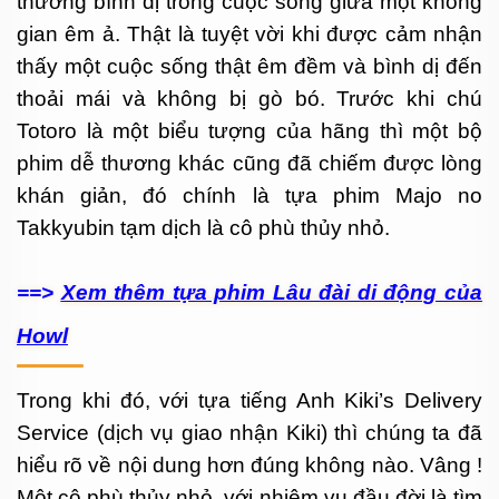
thường bình dị trong cuộc sống giữa một không
gian êm ả. Thật là tuyệt vời khi được cảm nhận
thấy một cuộc sống thật êm đềm và bình dị đến
thoải mái và không bị gò bó. Trước khi chú
Totoro là một biểu tượng của hãng thì một bộ
phim dễ thương khác cũng đã chiếm được lòng
khán giản, đó chính là tựa phim Majo no
Takkyubin tạm dịch là cô phù thủy nhỏ.
==>
Xem thêm tựa phim Lâu đài di động của
Howl
Trong khi đó, với tựa tiếng Anh Kiki’s Delivery
Service (dịch vụ giao nhận Kiki) thì chúng ta đã
hiểu rõ về nội dung hơn đúng không nào. Vâng !
Một cô phù thủy nhỏ, với nhiệm vụ đầu đời là tìm