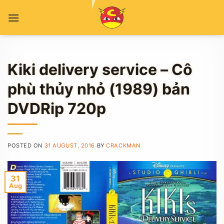
Skip
to
content
Kiki delivery service – Cô
phù thủy nhỏ (1989) bản
DVDRip 720p
POSTED ON
31 AUGUST, 2016
BY
CRACKMAN
31
Aug