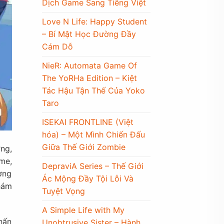
Dịch Game Sang Tiếng Việt
Love N Life: Happy Student
– Bí Mật Học Đường Đầy
Cám Dỗ
NieR: Automata Game Of
The YoRHa Edition – Kiệt
Tác Hậu Tận Thế Của Yoko
Taro
ISEKAI FRONTLINE (Việt
hóa) – Một Mình Chiến Đấu
Giữa Thế Giới Zombie
ng,
me,
DepraviA Series – Thế Giới
ờng
Ác Mộng Đầy Tội Lỗi Và
hám
Tuyệt Vọng
A Simple Life with My
hấn
Unobtrusive Sister – Hành