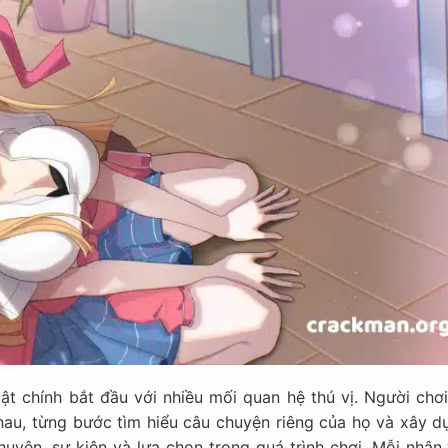
ật chính bắt đầu với nhiều mối quan hệ thú vị. Người chơi
hau, từng bước tìm hiểu câu chuyện riêng của họ và xây d
uyện, sự kiện và lựa chọn trong quá trình chơi. Mỗi nhân 