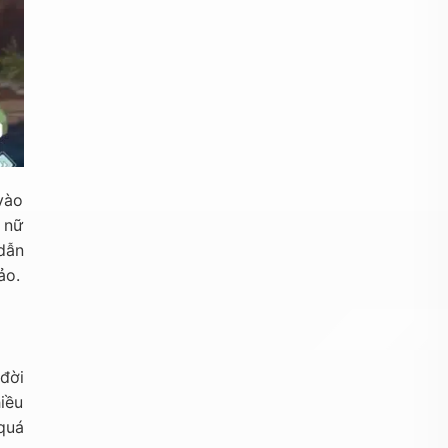
vào
 nữ
dẫn
ảo.
đời
iều
quá