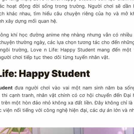
ác hoạt động đời sống trong trường. Người chơi sẽ dần 
ách khác nhau, tìm hiểu câu chuyện riêng của họ và mở k
ình xây dựng mối quan hệ.
ng khí học đường anime nhẹ nhàng nhưng vẫn có nhiều 
huyện thường ngày, các lựa chọn tương tác cho đến những
ngôi trường, Love n Life: Happy Student mang đến một t
gười chơi tiếp tục theo dõi từng tuyến nhân vật.
Life: Happy Student
udent
đưa người chơi vào vai một nam sinh năm ba sốn
 thi cạnh tranh, nhân vật chính có cơ hội chuyển đến Đại 
trên một hòn đảo nhỏ không xa đất liền. Đây không chỉ là 
 viện nổi tiếng với công nghệ hiện đại, các dự án lớn và n