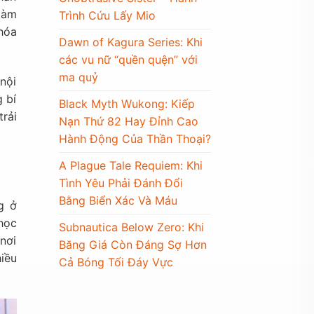
làm
Trình Cứu Lấy Mio
hóa
Dawn of Kagura Series: Khi
các vu nữ “quền quện” với
ma quỷ
nội
 bí
Black Myth Wukong: Kiếp
rải
Nạn Thứ 82 Hay Đỉnh Cao
Hành Động Của Thần Thoại?
A Plague Tale Requiem: Khi
Tình Yêu Phải Đánh Đổi
Bằng Biển Xác Và Máu
g ở
học
Subnautica Below Zero: Khi
nơi
Băng Giá Còn Đáng Sợ Hơn
hiều
Cả Bóng Tối Đáy Vực