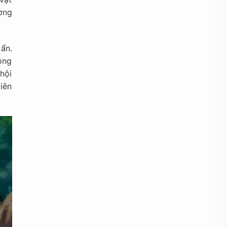
ờng
ẩn.
ộng
hội
iên