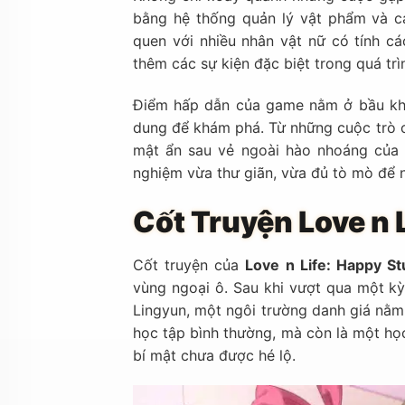
bằng hệ thống quản lý vật phẩm và c
quen với nhiều nhân vật nữ có tính c
thêm các sự kiện đặc biệt trong quá tr
Điểm hấp dẫn của game nằm ở bầu khô
dung để khám phá. Từ những cuộc trò c
mật ẩn sau vẻ ngoài hào nhoáng của 
nghiệm vừa thư giãn, vừa đủ tò mò để n
Cốt Truyện Love n 
Cốt truyện của
Love n Life: Happy St
vùng ngoại ô. Sau khi vượt qua một kỳ
Lingyun, một ngôi trường danh giá nằm 
học tập bình thường, mà còn là một học
bí mật chưa được hé lộ.