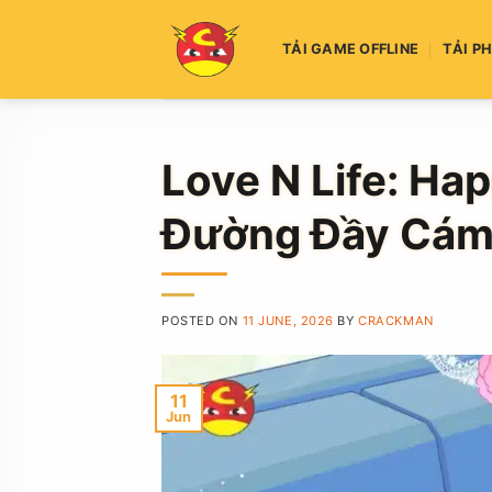
Skip
to
TẢI GAME OFFLINE
TẢI P
content
Love N Life: Ha
Đường Đầy Cám
POSTED ON
11 JUNE, 2026
BY
CRACKMAN
11
Jun