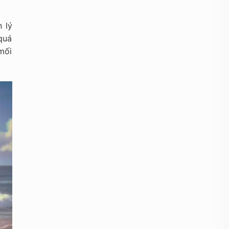
 lý
quá
 mối