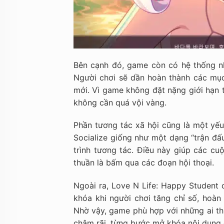
Bên cạnh đó, game còn có hệ thống nh
Người chơi sẽ dần hoàn thành các mục
mới. Vì game không đặt nặng giới hạn t
không cần quá vội vàng.
Phần tương tác xã hội cũng là một yế
Socialize giống như một dạng “trận đấ
trình tương tác. Điều này giúp các cu
thuần là bấm qua các đoạn hội thoại.
Ngoài ra, Love N Life: Happy Student 
khóa khi người chơi tăng chỉ số, hoàn
Nhờ vậy, game phù hợp với những ai thí
chậm rãi, từng bước mở khóa nội dung q