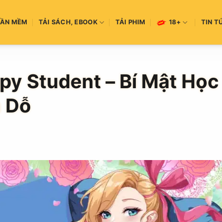
HẦN MỀM
TẢI SÁCH, EBOOK
TẢI PHIM
18+
TIN T
ppy Student – Bí Mật Học
 Dỗ