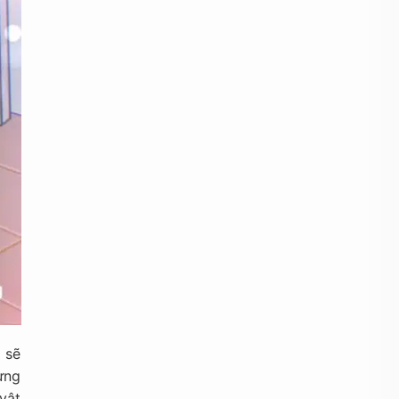
 sẽ
ựng
vật