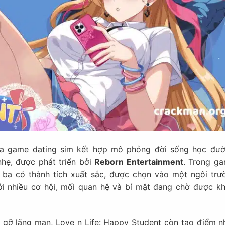
a game dating sim kết hợp mô phỏng đời sống học đườ
nhẹ, được phát triển bởi
Reborn Entertainment
. Trong ga
 ba có thành tích xuất sắc, được chọn vào một ngôi trư
ới nhiều cơ hội, mối quan hệ và bí mật đang chờ được k
gỡ lãng mạn, Love n Life: Happy Student còn tạo điểm n