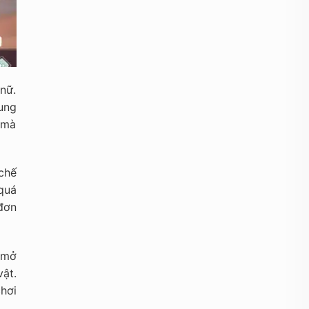
nữ.
ung
g mà
chế
quá
đơn
 mở
ật.
chơi