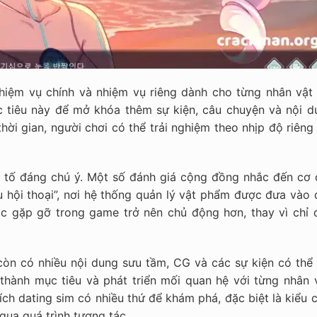
iệm vụ chính và nhiệm vụ riêng dành cho từng nhân vật 
 tiêu này để mở khóa thêm sự kiện, câu chuyện và nội d
hời gian, người chơi có thể trải nghiệm theo nhịp độ riên
u tố đáng chú ý. Một số đánh giá cộng đồng nhắc đến cơ 
u hội thoại”, nơi hệ thống quản lý vật phẩm được đưa vào 
ộc gặp gỡ trong game trở nên chủ động hơn, thay vì chỉ 
còn có nhiều nội dung sưu tầm, CG và các sự kiện có thể
 thành mục tiêu và phát triển mối quan hệ với từng nhân v
ch dating sim có nhiều thứ để khám phá, đặc biệt là kiểu 
ua quá trình tương tác.