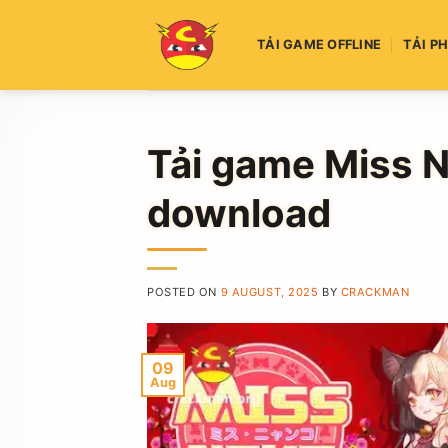
Skip
to
TẢI GAME OFFLINE
TẢI P
content
Tải game Miss Ne
download
POSTED ON
9 AUGUST, 2025
BY
CRACKMAN
09
Aug