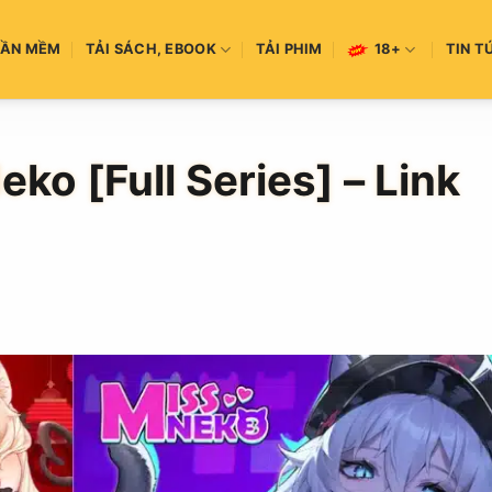
HẦN MỀM
TẢI SÁCH, EBOOK
TẢI PHIM
18+
TIN T
ko [Full Series] – Link