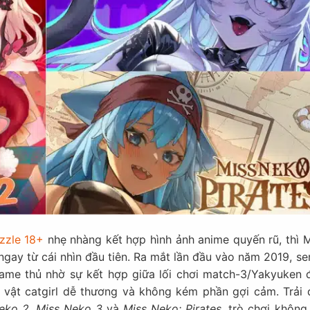
zzle 18+
nhẹ nhàng kết hợp hình ảnh anime quyến rũ, thì M
gay từ cái nhìn đầu tiên. Ra mắt lần đầu vào năm 2019, se
ame thủ nhờ sự kết hợp giữa lối chơi match-3/Yakyuken 
 vật catgirl dễ thương và không kém phần gợi cảm. Trải 
eko 2
,
Miss Neko 3
và
Miss Neko: Pirates
, trò chơi không