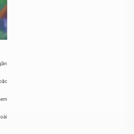
gần
oặc
xem
oài