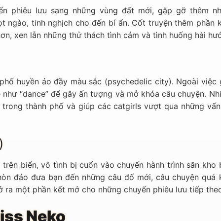
yến phiêu lưu sang những vùng đất mới, gặp gỡ thêm nh
ọt ngào, tinh nghịch cho đến bí ẩn. Cốt truyện thêm phần 
 hơn, xen lẫn những thử thách tình cảm và tình huống hài hư
hố huyền ảo đầy màu sắc (psychedelic city). Ngoài việc g
e như “dance” để gây ấn tượng và mở khóa câu chuyện. Nh
 trong thành phố và giúp các catgirls vượt qua những vấn
)
trên biển, vô tình bị cuốn vào chuyến hành trình săn kho 
 hòn đảo đưa bạn đến những câu đố mới, câu chuyện quá 
ở ra một phần kết mở cho những chuyến phiêu lưu tiếp the
iss Neko