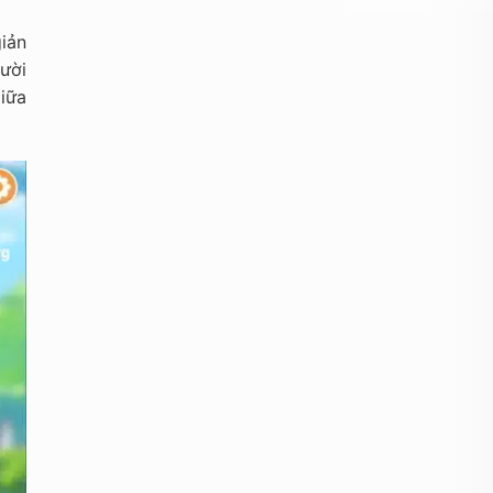
iản
ười
iữa