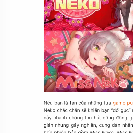
Nếu bạn là fan của những tựa
game pu
Neko chắc chắn sẽ khiến bạn “đổ gục” n
này nhanh chóng thu hút cộng đồng g
giản nhưng gây nghiện, cùng dàn nhân
bốn phiên bản gồm
Miss Neko
,
Miss N