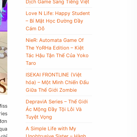
Dịch Game Sang Tiếng Việt
Love N Life: Happy Student
– Bí Mật Học Đường Đầy
Cám Dỗ
NieR: Automata Game Of
The YoRHa Edition – Kiệt
Tác Hậu Tận Thế Của Yoko
Taro
ISEKAI FRONTLINE (Việt
hóa) – Một Mình Chiến Đấu
Giữa Thế Giới Zombie
DepraviA Series – Thế Giới
iss
Ác Mộng Đầy Tội Lỗi Và
ries
Tuyệt Vọng
đơn
A Simple Life with My
qua
Unobtrusive Sister – Hành
 chỉ