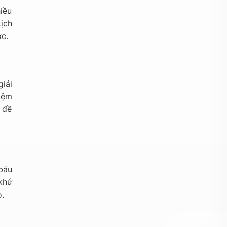
iều
kịch
ớc.
iải
iệm
 đề
báu
khứ
o.