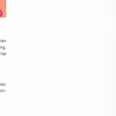
màn
ng.
hài
mèo
ch-