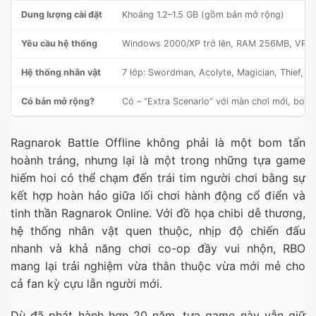
Dung lượng cài đặt
Khoảng 1.2–1.5 GB (gồm bản mở rộng)
Yêu cầu hệ thống
Windows 2000/XP trở lên, RAM 256MB, VRAM
Hệ thống nhân vật
7 lớp: Swordman, Acolyte, Magician, Thief, A
Có bản mở rộng?
Có – “Extra Scenario” với màn chơi mới, bos
Ragnarok Battle Offline không phải là một bom tấn
hoành tráng, nhưng lại là một trong những tựa game
hiếm hoi có thể chạm đến trái tim người chơi bằng sự
kết hợp hoàn hảo giữa lối chơi hành động cổ điển và
tinh thần Ragnarok Online. Với đồ họa chibi dễ thương,
hệ thống nhân vật quen thuộc, nhịp độ chiến đấu
nhanh và khả năng chơi co-op đầy vui nhộn, RBO
mang lại trải nghiệm vừa thân thuộc vừa mới mẻ cho
cả fan kỳ cựu lẫn người mới.
Dù đã phát hành hơn 20 năm, tựa game này vẫn giữ