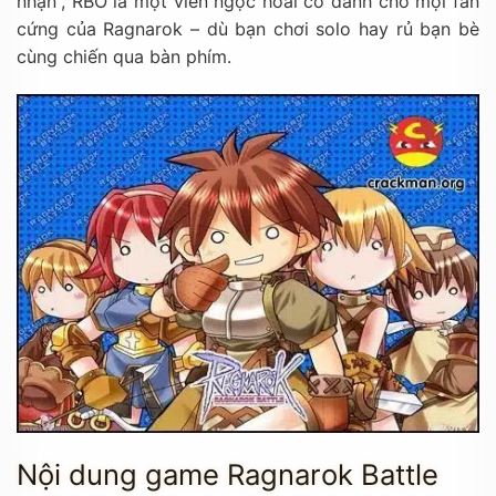
nhận”, RBO là một viên ngọc hoài cổ dành cho mọi fan
cứng của Ragnarok – dù bạn chơi solo hay rủ bạn bè
cùng chiến qua bàn phím.
Nội dung game Ragnarok Battle