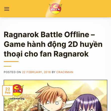
Skip
to
content
Ragnarok Battle Offline –
Game hành động 2D huyền
thoại cho fan Ragnarok
POSTED ON
22 FEBRUARY, 2016
BY
CRACKMAN
22
Feb