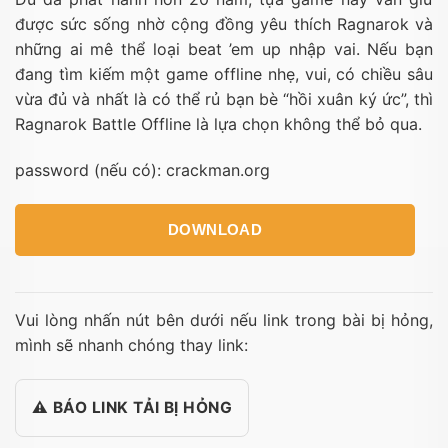
được sức sống nhờ cộng đồng yêu thích Ragnarok và
những ai mê thể loại beat ’em up nhập vai. Nếu bạn
đang tìm kiếm một game offline nhẹ, vui, có chiều sâu
vừa đủ và nhất là có thể rủ bạn bè “hồi xuân ký ức”, thì
Ragnarok Battle Offline là lựa chọn không thể bỏ qua.
password (nếu có): crackman.org
DOWNLOAD
Vui lòng nhấn nút bên dưới nếu link trong bài bị hỏng,
mình sẽ nhanh chóng thay link:
⚠️ BÁO LINK TẢI BỊ HỎNG