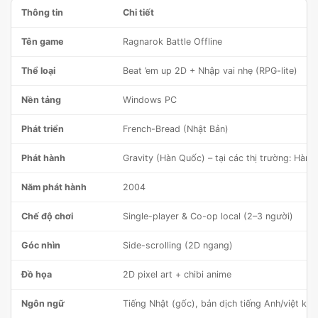
Thông tin
Chi tiết
Tên game
Ragnarok Battle Offline
Thể loại
Beat ’em up 2D + Nhập vai nhẹ (RPG-lite)
Nền tảng
Windows PC
Phát triển
French-Bread (Nhật Bản)
Phát hành
Gravity (Hàn Quốc) – tại các thị trường: Hàn, 
Năm phát hành
2004
Chế độ chơi
Single-player & Co-op local (2–3 người)
Góc nhìn
Side-scrolling (2D ngang)
Đồ họa
2D pixel art + chibi anime
Ngôn ngữ
Tiếng Nhật (gốc), bản dịch tiếng Anh/việt kh