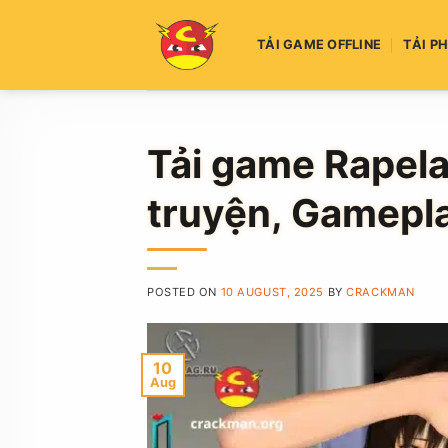
Skip
to
TẢI GAME OFFLINE
TẢI P
content
Tải game Rapela
truyện, Gamepl
POSTED ON
10 AUGUST, 2025
BY
CRACKMAN
10
Aug