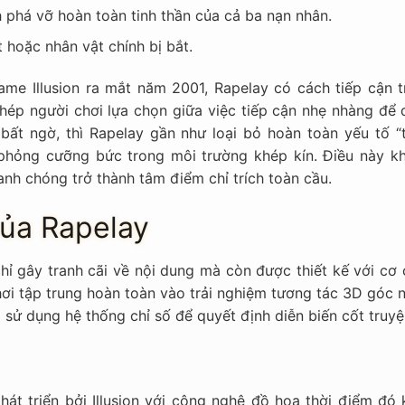
h phá vỡ hoàn toàn tinh thần của cả ba nạn nhân.
t hoặc nhân vật chính bị bắt.
me Illusion ra mắt năm 2001, Rapelay có cách tiếp cận t
hép người chơi lựa chọn giữa việc tiếp cận nhẹ nhàng để 
bất ngờ, thì Rapelay gần như loại bỏ hoàn toàn yếu tố “t
phỏng cưỡng bức trong môi trường khép kín. Điều này kh
anh chóng trở thành tâm điểm chỉ trích toàn cầu.
ủa Rapelay
ỉ gây tranh cãi về nội dung mà còn được thiết kế với cơ 
ơi tập trung hoàn toàn vào trải nghiệm tương tác 3D góc n
à sử dụng hệ thống chỉ số để quyết định diễn biến cốt truyệ
át triển bởi Illusion với công nghệ đồ họa thời điểm đó 