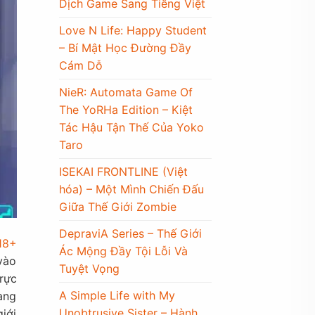
Dịch Game Sang Tiếng Việt
Love N Life: Happy Student
– Bí Mật Học Đường Đầy
Cám Dỗ
NieR: Automata Game Of
The YoRHa Edition – Kiệt
Tác Hậu Tận Thế Của Yoko
Taro
ISEKAI FRONTLINE (Việt
hóa) – Một Mình Chiến Đấu
Giữa Thế Giới Zombie
DepraviA Series – Thế Giới
 18+
Ác Mộng Đầy Tội Lỗi Và
vào
Tuyệt Vọng
rực
A Simple Life with My
ang
Unobtrusive Sister – Hành
iới