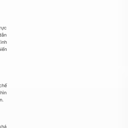
rực
dẫn
ình
iến
chế
hìn
n.
khá