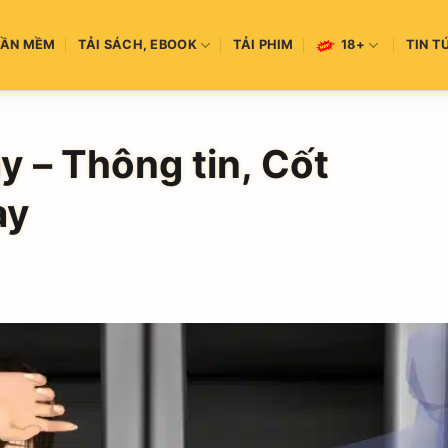
HẦN MỀM
TẢI SÁCH, EBOOK
TẢI PHIM
18+
TIN T
y – Thông tin, Cốt
ay