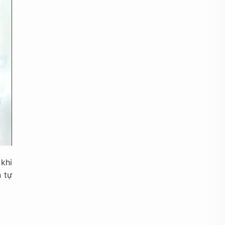
khi
n tự