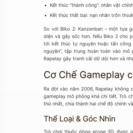
Kết thúc “thành công”: nhân vật chín
Kết thúc thất bại: nạn nhân trốn thoá
So với Biko 2: Kanzenban – một tựa ga
diện và gây sốc hơn. Nếu Biko 2 cho p
tới kết thúc tự nguyện hoặc tấn công 
nguyện”, tập trung hoàn toàn vào mô 
Rapelay gây tranh cãi dữ dội hơn và nh
Cơ Chế Gameplay c
Ra đời vào năm 2006, Rapelay không ch
gameplay mô phỏng khá chi tiết. Trò ch
thứ nhất, chia thành hai chế độ chính v
Thể Loại & Góc Nhìn
Trò chơi thuộc dòng eroge 3D, được ph