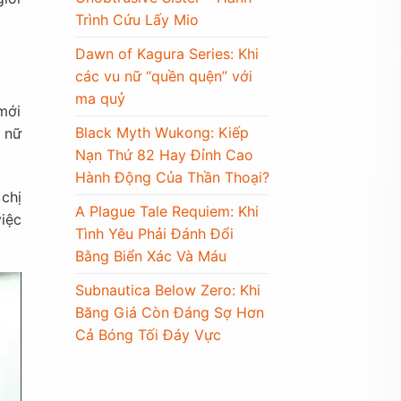
Trình Cứu Lấy Mio
Dawn of Kagura Series: Khi
các vu nữ “quền quện” với
ma quỷ
mới
Black Myth Wukong: Kiếp
t nữ
Nạn Thứ 82 Hay Đỉnh Cao
Hành Động Của Thần Thoại?
chị
A Plague Tale Requiem: Khi
iệc
Tình Yêu Phải Đánh Đổi
Bằng Biển Xác Và Máu
Subnautica Below Zero: Khi
Băng Giá Còn Đáng Sợ Hơn
Cả Bóng Tối Đáy Vực