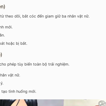
ện)
 từ theo dõi, bắt cóc đến giam giữ ba nhân vật nữ.
nh mới.
ân.
oát hoặc bị bắt.
)
ho phép tùy biến toàn bộ trải nghiệm.
hân vật nữ.
ý.
c tạo tình huống mới.