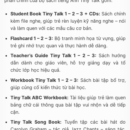
phần chính của bộ sách tiếng Anh Tiny Talk gồm:
Student Book Tiny Talk 1 – 2 – 3 + CDs:
Sách chính
kèm file nghe, giúp trẻ rèn luyện kỹ năng nghe – nói
và làm quen với các mẫu câu cơ bản.
Flashcard 1 – 2 – 3:
Bộ tranh minh họa từ vựng, giúp
trẻ ghi nhớ trực quan và thực hành dễ dàng.
Teacher’s Guide Tiny Talk 1 – 2 – 3:
Sách hướng
dẫn dành cho giáo viên, hỗ trợ giảng dạy và tổ
chức lớp học hiệu quả.
Workbook Tiny Talk 1 – 2 – 3:
Sách bài tập bổ trợ,
giúp củng cố kiến thức từ bài học.
Tiny Talk ABC Workbook:
Tài liệu giúp trẻ làm quen
bảng chữ cái thông qua bài tập vui nhộn và dễ tiếp
cận.
Tiny Talk Song Book:
Tuyển tập các bài hát do
Carolyn Graham – tác giả Jazz Chants – sáng tác,