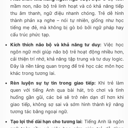
mầm non, não bộ trẻ linh hoạt và có khả năng tiếp
thu âm thanh, ngữ điệu nhanh chóng. Trẻ dễ hình
thành phản xạ nghe – nói tự nhiên, giống như học
tiếng mẹ đẻ, mà không bị gò bó bởi ngữ pháp hay
cấu trúc phức tạp.
Kích thích não bộ và khả năng tư duy:
Việc học
ngôn ngữ mới giúp não bộ trẻ hoạt động nhiều hơn,
cải thiện trí nhớ, khả năng tập trung và tư duy logic.
Đây là nền tảng quan trọng để trẻ học các môn học
khác trong tương lai.
Rèn luyện sự tự tin trong giao tiếp:
Khi trẻ làm
quen với tiếng Anh qua bài hát, trò chơi và tình
huống gần gũi, các bé sẽ trở nên dạn dĩ hơn khi
giao tiếp, không sợ sai và sớm hình thành kỹ năng
tương tác bằng ngoại ngữ.
Tạo lợi thế dài hạn cho tương lai:
Tiếng Anh là ngôn