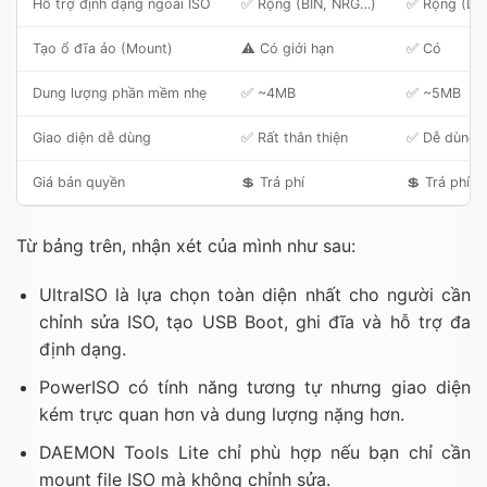
Hỗ trợ định dạng ngoài ISO
✅ Rộng (BIN, NRG…)
✅ Rộng (DA
Tạo ổ đĩa ảo (Mount)
⚠️ Có giới hạn
✅ Có
Dung lượng phần mềm nhẹ
✅ ~4MB
✅ ~5MB
Giao diện dễ dùng
✅ Rất thân thiện
✅ Dễ dùng
Giá bản quyền
💲 Trả phí
💲 Trả phí
Từ bảng trên, nhận xét của mình như sau:
UltraISO là lựa chọn toàn diện nhất cho người cần
chỉnh sửa ISO, tạo USB Boot, ghi đĩa và hỗ trợ đa
định dạng.
PowerISO có tính năng tương tự nhưng giao diện
kém trực quan hơn và dung lượng nặng hơn.
DAEMON Tools Lite chỉ phù hợp nếu bạn chỉ cần
mount file ISO mà không chỉnh sửa.