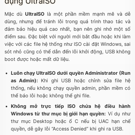
dụng UltraISO
Mặc dù
UltraISO
là một phần mềm mạnh mẽ và dễ
dùng, nhưng để tránh lỗi trong quá trình thao tác và
đảm bảo hiệu quả cao nhất, bạn nên ghi nhớ một số
điểm sau. Đặc biệt với người mới bắt đầu hoặc khi làm
việc với các file hệ thống như ISO cài đặt Windows, sai
sót nhỏ cũng có thể dẫn đến lỗi khởi động, USB không
boot được hoặc mất dữ liệu.
Luôn chạy UltraISO dưới quyền Administrator (Run
as Admin):
Khi ghi USB hoặc chỉnh sửa file hệ
thống, nếu không chạy quyền admin, phần mềm có
thể báo lỗi hoặc không thể ghi file.
Không mở trực tiếp ISO chứa hệ điều hành
Windows từ thư mục bị giới hạn quyền:
Ví dụ như
thư mục Desktop hoặc ổ C nếu bị UAC hạn chế
quyền, dễ gây lỗi “Access Denied” khi ghi ra USB.