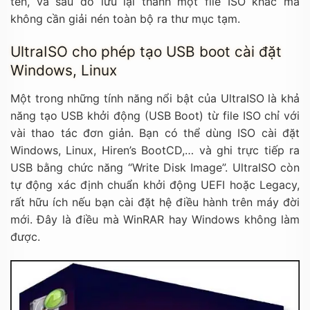
tên, và sau đó lưu lại thành một file ISO khác mà
không cần giải nén toàn bộ ra thư mục tạm.
UltraISO cho phép tạo USB boot cài đặt
Windows, Linux
Một trong những tính năng nổi bật của UltraISO là khả
năng tạo USB khởi động (USB Boot) từ file ISO chỉ với
vài thao tác đơn giản. Bạn có thể dùng ISO cài đặt
Windows, Linux, Hiren’s BootCD,… và ghi trực tiếp ra
USB bằng chức năng “Write Disk Image”. UltraISO còn
tự động xác định chuẩn khởi động UEFI hoặc Legacy,
rất hữu ích nếu bạn cài đặt hệ điều hành trên máy đời
mới. Đây là điều mà WinRAR hay Windows không làm
được.