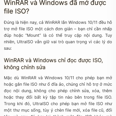
WinRAR và Windows đã mở được
file ISO?
Đúng là hiện nay, cả WinRAR lẫn Windows 10/11 đều hỗ
trợ mở file ISO một cách đơn giản – bạn chỉ cần nhấp
đúp hoặc “Mount” là có thể truy cập nội dung. Tuy
nhiên, UltraISO vẫn giữ vai trò quan trọng vì các lý do
sau:
WinRAR và Windows chỉ đọc được ISO,
không chỉnh sửa
Mặc dù WinRAR và Windows 10/11 cho phép bạn mở
hoặc gắn file ISO như ổ đĩa ảo, chúng chỉ hỗ trợ ở mức
đọc nội dung, không cho phép chỉnh sửa, xóa, thêm
hoặc thay đổi bất kỳ tập tin nào bên trong file ISO.
Trong khi đó, UltraISO cho phép bạn mở file ISO như
một thư mục sống, tùy ý chèn file mới, xóa file cũ, đổi