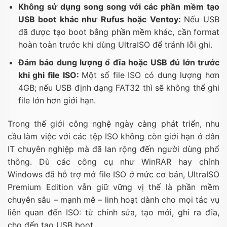
Không sử dụng song song với các phần mềm tạo
USB boot khác như Rufus hoặc Ventoy:
Nếu USB
đã được tạo boot bằng phần mềm khác, cần format
hoàn toàn trước khi dùng UltraISO để tránh lỗi ghi.
Đảm bảo dung lượng ổ đĩa hoặc USB đủ lớn trước
khi ghi file ISO:
Một số file ISO có dung lượng hơn
4GB; nếu USB định dạng FAT32 thì sẽ không thể ghi
file lớn hơn giới hạn.
Trong thế giới công nghệ ngày càng phát triển, nhu
cầu làm việc với các tệp ISO không còn giới hạn ở dân
IT chuyên nghiệp mà đã lan rộng đến người dùng phổ
thông. Dù các công cụ như WinRAR hay chính
Windows đã hỗ trợ mở file ISO ở mức cơ bản, UltraISO
Premium Edition vẫn giữ vững vị thế là phần mềm
chuyên sâu – mạnh mẽ – linh hoạt dành cho mọi tác vụ
liên quan đến ISO: từ chỉnh sửa, tạo mới, ghi ra đĩa,
cho đến tạo USB boot.