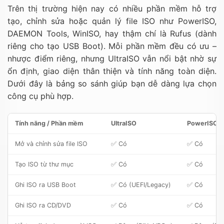
Trên thị trường hiện nay có nhiều phần mềm hỗ trợ
tạo, chỉnh sửa hoặc quản lý file ISO như PowerISO,
DAEMON Tools, WinISO, hay thậm chí là Rufus (dành
riêng cho tạo USB Boot). Mỗi phần mềm đều có ưu –
nhược điểm riêng, nhưng UltraISO vẫn nổi bật nhờ sự
ổn định, giao diện thân thiện và tính năng toàn diện.
Dưới đây là bảng so sánh giúp bạn dễ dàng lựa chọn
công cụ phù hợp.
Tính năng / Phần mềm
UltraISO
PowerISO
Mở và chỉnh sửa file ISO
✅ Có
✅ Có
Tạo ISO từ thư mục
✅ Có
✅ Có
Ghi ISO ra USB Boot
✅ Có (UEFI/Legacy)
✅ Có
Ghi ISO ra CD/DVD
✅ Có
✅ Có