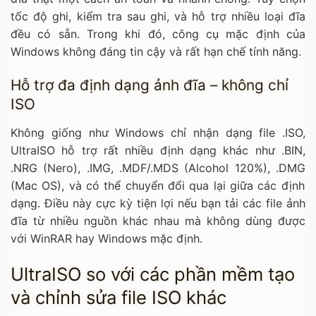
tốc độ ghi, kiểm tra sau ghi, và hỗ trợ nhiều loại đĩa
đều có sẵn. Trong khi đó, công cụ mặc định của
Windows không đáng tin cậy và rất hạn chế tính năng.
Hỗ trợ đa định dạng ảnh đĩa – không chỉ
ISO
Không giống như Windows chỉ nhận dạng file
.ISO
,
UltraISO hỗ trợ rất nhiều định dạng khác như
.BIN
,
.NRG
(Nero),
.IMG
,
.MDF/.MDS
(Alcohol 120%),
.DMG
(Mac OS), và có thể chuyển đổi qua lại giữa các định
dạng. Điều này cực kỳ tiện lợi nếu bạn tải các file ảnh
đĩa từ nhiều nguồn khác nhau mà không dùng được
với WinRAR hay Windows mặc định.
UltraISO so với các phần mềm tạo
và chỉnh sửa file ISO khác