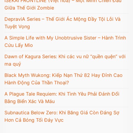
ISEKAI FRONTLINE (Việt hóa) – Một Mình Chiến Đấu
Giữa Thế Giới Zombie
DepraviA Series – Thế Giới Ác Mộng Đầy Tội Lỗi Và
Tuyệt Vọng
A Simple Life with My Unobtrusive Sister – Hành Trình
Cứu Lấy Mio
Dawn of Kagura Series: Khi các vu nữ “quền quện” với
ma quỷ
Black Myth Wukong: Kiếp Nạn Thứ 82 Hay Đỉnh Cao
Hành Động Của Thần Thoại?
A Plague Tale Requiem: Khi Tình Yêu Phải Đánh Đổi
Bằng Biển Xác Và Máu
Subnautica Below Zero: Khi Băng Giá Còn Đáng Sợ
Hơn Cả Bóng Tối Đáy Vực