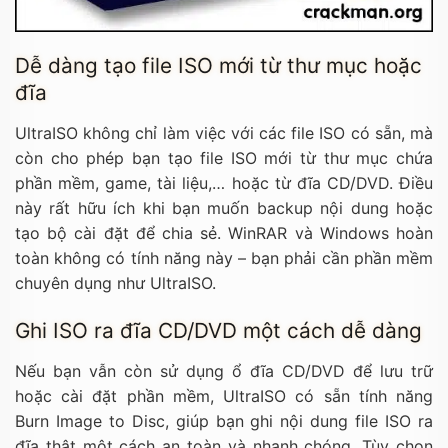
Dễ dàng tạo file ISO mới từ thư mục hoặc
đĩa
UltraISO không chỉ làm việc với các file ISO có sẵn, mà
còn cho phép bạn tạo file ISO mới từ thư mục chứa
phần mềm, game, tài liệu,… hoặc từ đĩa CD/DVD. Điều
này rất hữu ích khi bạn muốn backup nội dung hoặc
tạo bộ cài đặt để chia sẻ. WinRAR và Windows hoàn
toàn không có tính năng này – bạn phải cần phần mềm
chuyên dụng như UltraISO.
Ghi ISO ra đĩa CD/DVD một cách dễ dàng
Nếu bạn vẫn còn sử dụng ổ đĩa CD/DVD để lưu trữ
hoặc cài đặt phần mềm, UltraISO có sẵn tính năng
Burn Image to Disc, giúp bạn ghi nội dung file ISO ra
đĩa thật một cách an toàn và nhanh chóng. Tùy chọn