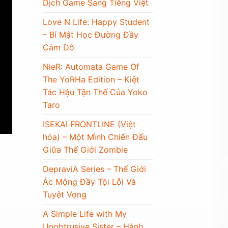
Dịch Game Sang Tiếng Việt
Love N Life: Happy Student
– Bí Mật Học Đường Đầy
Cám Dỗ
NieR: Automata Game Of
The YoRHa Edition – Kiệt
Tác Hậu Tận Thế Của Yoko
Taro
ISEKAI FRONTLINE (Việt
hóa) – Một Mình Chiến Đấu
Giữa Thế Giới Zombie
DepraviA Series – Thế Giới
Ác Mộng Đầy Tội Lỗi Và
Tuyệt Vọng
A Simple Life with My
Unobtrusive Sister – Hành