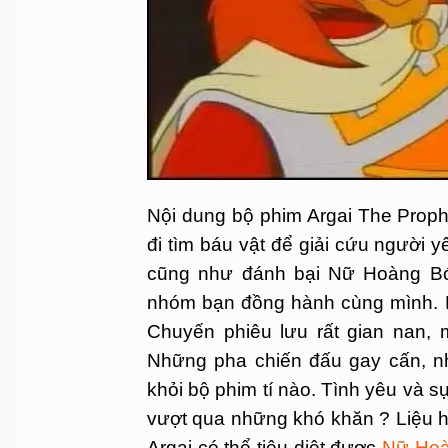
Nội dung bộ phim Argai The Proph
đi tìm báu vật để giải cứu người
cũng như đánh bại Nữ Hoàng Bón
nhóm bạn đồng hành cùng mình. Họ
Chuyến phiêu lưu rất gian nan, 
Những pha chiến đấu gay cấn, nh
khỏi bộ phim tí nào. Tình yêu và s
vượt qua những khó khăn ? Liệu 
Argai có thể tiêu diệt được
Nữ Hoà