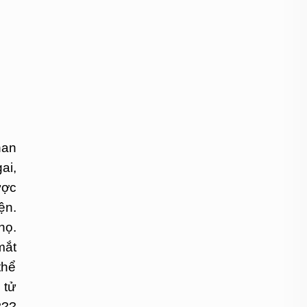
nan
ai,
ược
ện.
họ.
mắt
thể
 tử
???