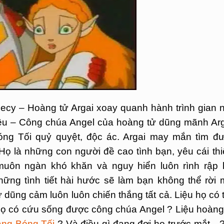
ecy – Hoàng tử Argai xoay quanh hành trình gian 
 yêu – Công chúa Angel của hoàng tử dũng mãnh Arg
g Tối quỷ quyệt, độc ác. Argai may mắn tìm đ
 là những con người đề cao tình bạn, yêu cái thi
muôn ngàn khó khăn và nguy hiển luôn rình rập 
ững tình tiết hài hước sẽ làm bạn không thể rời 
ự dũng cảm luôn luôn chiến thắng tất cả. Liệu họ có 
họ có cứu sống được công chúa Angel ? Liệu hoàng
ng Bóng Tối
? Và điều gì đang đợi họ trước mắt…