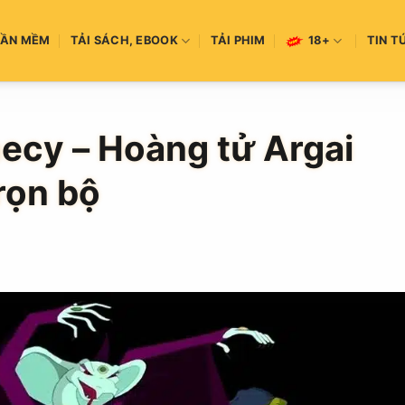
HẦN MỀM
TẢI SÁCH, EBOOK
TẢI PHIM
18+
TIN T
ecy – Hoàng tử Argai
rọn bộ