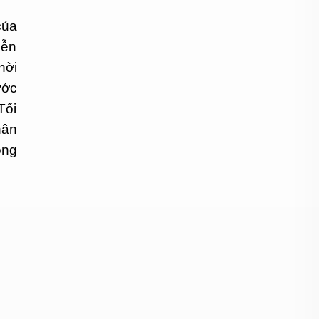
của
iễn
hời
ước
Tối
hân
òng