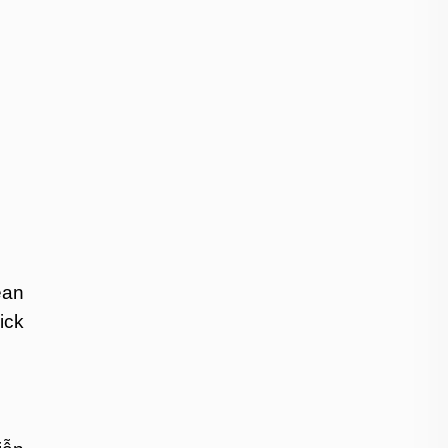
ean
ick