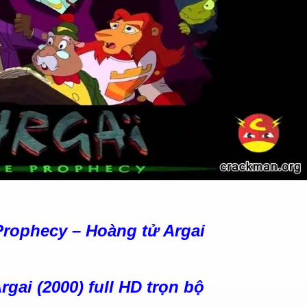
Prophecy – Hoàng tử Argai
gai (2000) full HD trọn bộ