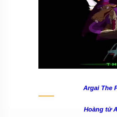
Argai The 
Hoàng tử Ar