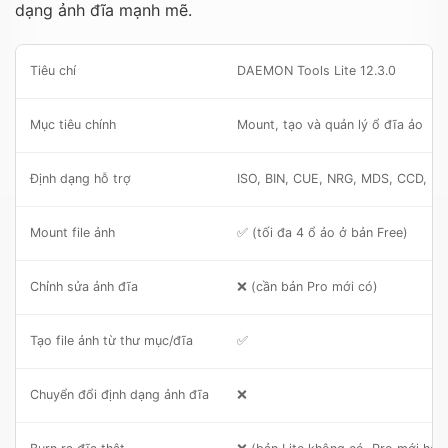
dạng ảnh đĩa mạnh mẽ.
Tiêu chí
DAEMON Tools Lite 12.3.0
Mục tiêu chính
Mount, tạo và quản lý ổ đĩa ảo
Định dạng hỗ trợ
ISO, BIN, CUE, NRG, MDS, CCD, I
Mount file ảnh
✅ (tối đa 4 ổ ảo ở bản Free)
Chỉnh sửa ảnh đĩa
❌ (cần bản Pro mới có)
Tạo file ảnh từ thư mục/đĩa
✅
Chuyển đổi định dạng ảnh đĩa
❌