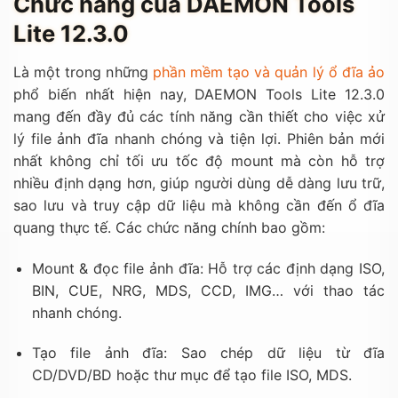
Chức năng của DAEMON Tools
Lite 12.3.0
Là một trong những
phần mềm tạo và quản lý ổ đĩa ảo
phổ biến nhất hiện nay, DAEMON Tools Lite 12.3.0
mang đến đầy đủ các tính năng cần thiết cho việc xử
lý file ảnh đĩa nhanh chóng và tiện lợi. Phiên bản mới
nhất không chỉ tối ưu tốc độ mount mà còn hỗ trợ
nhiều định dạng hơn, giúp người dùng dễ dàng lưu trữ,
sao lưu và truy cập dữ liệu mà không cần đến ổ đĩa
quang thực tế. Các chức năng chính bao gồm:
Mount & đọc file ảnh đĩa: Hỗ trợ các định dạng ISO,
BIN, CUE, NRG, MDS, CCD, IMG… với thao tác
nhanh chóng.
Tạo file ảnh đĩa: Sao chép dữ liệu từ đĩa
CD/DVD/BD hoặc thư mục để tạo file ISO, MDS.