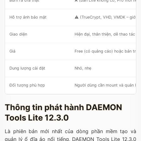
Burn ra đĩa thật
❌ (bản Lite không có, Pro mới hỗ t
Hỗ trợ ảnh bảo mật
⚠️ (TrueCrypt, VHD, VMDK – giới h
Giao diện
Hiện đại, thân thiện, dễ thao tác
Giá
Free (có quảng cáo) hoặc bản trả 
Dung lượng cài đặt
Nhỏ, nhẹ
Đối tượng phù hợp
Người dùng cần mount và quản lý 
Thông tin phát hành DAEMON
Tools Lite 12.3.0
Là phiên bản mới nhất của dòng phần mềm tạo và
quản lý ổ đĩa ảo nổi tiếng, DAEMON Tools Lite 12.3.0