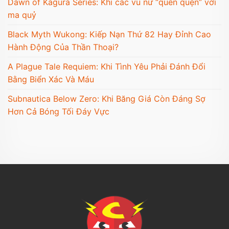
Dawn of Kagura Series: Khi các vu nữ “quền quện” với
ma quỷ
Black Myth Wukong: Kiếp Nạn Thứ 82 Hay Đỉnh Cao
Hành Động Của Thần Thoại?
A Plague Tale Requiem: Khi Tình Yêu Phải Đánh Đổi
Bằng Biển Xác Và Máu
Subnautica Below Zero: Khi Băng Giá Còn Đáng Sợ
Hơn Cả Bóng Tối Đáy Vực