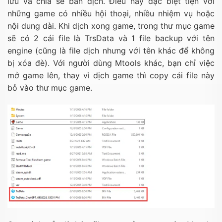
lưu và chia sẻ bản dịch. Điều này đặc biệt tiện với
những game có nhiều hội thoại, nhiều nhiệm vụ hoặc
nội dung dài. Khi dịch xong game, trong thư mục game
sẽ có 2 cái file là TrsData và 1 file backup với tên
engine (cũng là file dịch nhưng với tên khác để không
bị xóa đè). Với người dùng Mtools khác, bạn chỉ việc
mở game lên, thay vì dịch game thì copy cái file này
bỏ vào thư mục game.