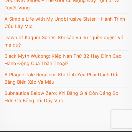
DepraviA Series – Thế Giới Ác Mộng Đầy Tội Lỗi Và
Tuyệt Vọng
A Simple Life with My Unobtrusive Sister – Hành Trình
Cứu Lấy Mio
Dawn of Kagura Series: Khi các vu nữ “quền quện” với
ma quỷ
Black Myth Wukong: Kiếp Nạn Thứ 82 Hay Đỉnh Cao
Hành Động Của Thần Thoại?
A Plague Tale Requiem: Khi Tình Yêu Phải Đánh Đổi
Bằng Biển Xác Và Máu
Subnautica Below Zero: Khi Băng Giá Còn Đáng Sợ
Hơn Cả Bóng Tối Đáy Vực