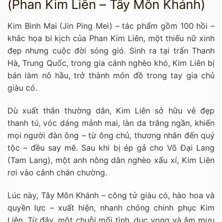
(Phan Kim Liên – Tây Môn Khánh)
Kim Bình Mai (Jin Ping Mei) – tác phẩm gồm 100 hồi –
khắc họa bi kịch của Phan Kim Liên, một thiếu nữ xinh
đẹp nhưng cuộc đời sóng gió. Sinh ra tại trấn Thanh
Hà, Trung Quốc, trong gia cảnh nghèo khó, Kim Liên bị
bán làm nô hầu, trở thành món đồ trong tay gia chủ
giàu có.
Dù xuất thân thường dân, Kim Liên sở hữu vẻ đẹp
thanh tú, vóc dáng mảnh mai, làn da trắng ngần, khiến
mọi người đàn ông – từ ông chủ, thương nhân đến quý
tộc – đều say mê. Sau khi bị ép gả cho Võ Đại Lang
(Tam Lang), một anh nông dân nghèo xấu xí, Kim Liên
rơi vào cảnh chán chường.
Lúc này, Tây Môn Khánh – công tử giàu có, hào hoa và
quyền lực – xuất hiện, nhanh chóng chinh phục Kim
Liên. Từ đây, một chuỗi mối tình, dục vọng và âm mưu