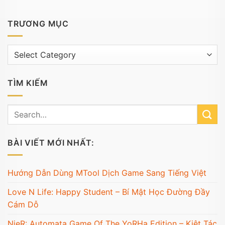
TRƯƠNG MỤC
Trương
mục
TÌM KIẾM
BÀI VIẾT MỚI NHẤT:
Hướng Dẫn Dùng MTool Dịch Game Sang Tiếng Việt
Love N Life: Happy Student – Bí Mật Học Đường Đầy
Cám Dỗ
NieR: Automata Game Of The YoRHa Edition – Kiệt Tác