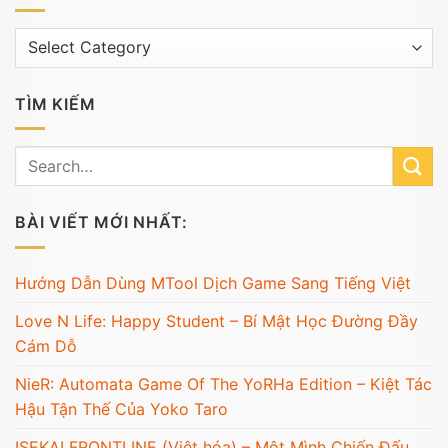
Trương
mục
TÌM KIẾM
BÀI VIẾT MỚI NHẤT:
Hướng Dẫn Dùng MTool Dịch Game Sang Tiếng Việt
Love N Life: Happy Student – Bí Mật Học Đường Đầy
Cám Dỗ
NieR: Automata Game Of The YoRHa Edition – Kiệt Tác
Hậu Tận Thế Của Yoko Taro
ISEKAI FRONTLINE (Việt hóa) – Một Mình Chiến Đấu