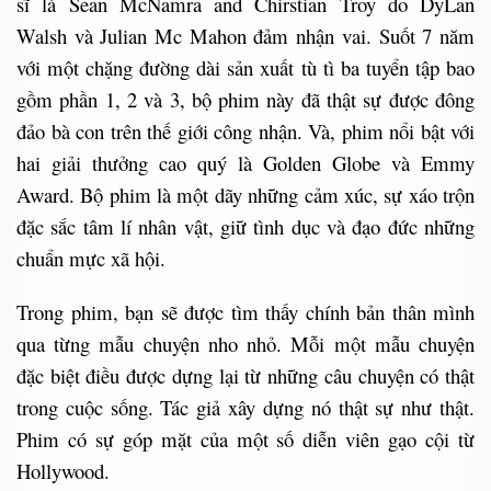
sĩ là Sean McNamra and Chirstian Troy do DyLan
Walsh và Julian Mc Mahon đảm nhận vai.
Suốt 7 năm
với một chặng đường dài sản xuất tù tì ba tuyển tập bao
gồm phần 1, 2 và 3, bộ phim này đã thật sự được đông
đảo bà con trên thế giới công nhận. Và, phim nổi bật với
hai giải thưởng cao quý là Golden Globe và Emmy
Award.
Bộ phim là một dãy những cảm xúc, sự xáo trộn
đặc sắc tâm lí nhân vật, giữ tình dục và đạo đức những
chuẩn mực xã hội.
Trong phim, bạn sẽ được tìm thấy chính bản thân mình
qua từng mẫu chuyện nho nhỏ. Mỗi một mẫu chuyện
đặc biệt điều được dựng lại từ những câu chuyện có thật
trong cuộc sống. Tác giả xây dựng nó thật sự như thật.
Phim có sự góp mặt của một số diễn viên gạo cội từ
Hollywood.