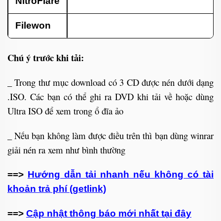
NitroFlare
Filewon
Chú ý trước khi tải:
_ Trong thư mục download có 3 CD được nén dưới dạng
.ISO. Các bạn có thể ghi ra DVD khi tải về hoặc dùng
Ultra ISO để xem trong ổ đĩa ảo
_ Nếu bạn không làm được điều trên thì bạn dùng winrar
giải nén ra xem như bình thường
==>
Hướng dẫn tải nhanh nếu không có tài
khoản trả phí (getlink)
==>
Cập nhật thông báo mới nhất tại đây