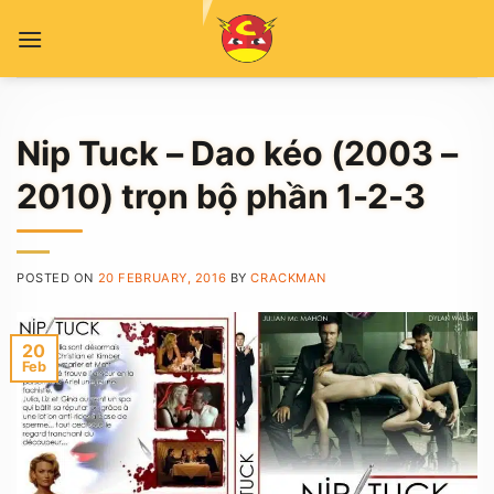
Skip
to
content
Nip Tuck – Dao kéo (2003 –
2010) trọn bộ phần 1-2-3
POSTED ON
20 FEBRUARY, 2016
BY
CRACKMAN
20
Feb