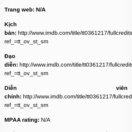
Trang web: N/A
Kịch
bản:
http://www.imdb.com/title/tt0361217/fullcredit
ref_=tt_ov_st_sm
Đạo
diễn:
http://www.imdb.com/title/tt0361217/fullcredi
ref_=tt_ov_st_sm
Diễn viên
chính:
http://www.imdb.com/title/tt0361217/fullcred
ref_=tt_ov_st_sm
MPAA rating:
N/A