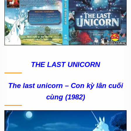
THE LAST UNICORN
The last unicorn – Con kỳ lân cuối
cùng (1982)