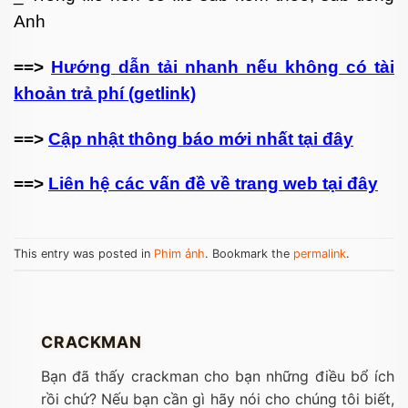
Anh
==>
Hướng dẫn tải nhanh nếu không có tài
khoản trả phí (getlink)
==>
Cập nhật thông báo mới nhất tại đây
==>
Liên hệ các vấn đề về trang web tại đây
This entry was posted in
Phim ảnh
. Bookmark the
permalink
.
CRACKMAN
Bạn đã thấy crackman cho bạn những điều bổ ích
rồi chứ? Nếu bạn cần gì hãy nói cho chúng tôi biết,