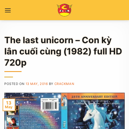
Skip
to
content
The last unicorn – Con kỳ
lân cuối cùng (1982) full HD
720p
POSTED ON
13 MAY, 2016
BY
CRACKMAN
13
May