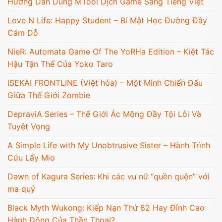
Hướng Dẫn Dùng MTool Dịch Game Sang Tiếng Việt
Love N Life: Happy Student – Bí Mật Học Đường Đầy
Cám Dỗ
NieR: Automata Game Of The YoRHa Edition – Kiệt Tác
Hậu Tận Thế Của Yoko Taro
ISEKAI FRONTLINE (Việt hóa) – Một Mình Chiến Đấu
Giữa Thế Giới Zombie
DepraviA Series – Thế Giới Ác Mộng Đầy Tội Lỗi Và
Tuyệt Vọng
A Simple Life with My Unobtrusive Sister – Hành Trình
Cứu Lấy Mio
Dawn of Kagura Series: Khi các vu nữ “quền quện” với
ma quỷ
Black Myth Wukong: Kiếp Nạn Thứ 82 Hay Đỉnh Cao
Hành Động Của Thần Thoại?