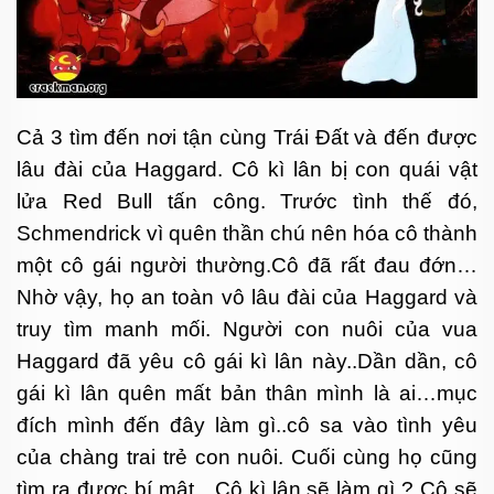
Cả 3 tìm đến nơi tận cùng Trái Đất và đến được
lâu đài của Haggard. Cô kì lân bị con quái vật
lửa Red Bull tấn công. Trước tình thế đó,
Schmendrick vì quên thần chú nên hóa cô thành
một cô gái người thường.Cô đã rất đau đớn…
Nhờ vậy, họ an toàn vô lâu đài của Haggard và
truy tìm manh mối. Người con nuôi của vua
Haggard đã yêu cô gái kì lân này..Dần dần, cô
gái kì lân quên mất bản thân mình là ai…mục
đích mình đến đây làm gì..cô sa vào tình yêu
của chàng trai trẻ con nuôi. Cuối cùng họ cũng
tìm ra được bí mật…Cô kì lân sẽ làm gì ? Cô sẽ