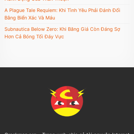
A Plague Tale Requiem: Khi Tình Yêu Phải Đánh Đổi
Bằng Biển Xác Và Máu
Subnautica Below Zero: Khi Băng Giá Còn Đáng Sợ
Hơn Cả Bóng Tối Đáy Vực