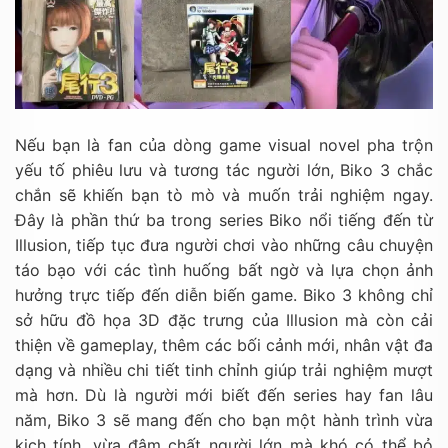
Nếu bạn là fan của dòng game visual novel pha trộn
yếu tố phiêu lưu và tương tác người lớn, Biko 3 chắc
chắn sẽ khiến bạn tò mò và muốn trải nghiệm ngay.
Đây là phần thứ ba trong series Biko nổi tiếng đến từ
Illusion, tiếp tục đưa người chơi vào những câu chuyện
táo bạo với các tình huống bất ngờ và lựa chọn ảnh
hưởng trực tiếp đến diễn biến game. Biko 3 không chỉ
sở hữu đồ họa 3D đặc trưng của Illusion mà còn cải
thiện về gameplay, thêm các bối cảnh mới, nhân vật đa
dạng và nhiều chi tiết tinh chỉnh giúp trải nghiệm mượt
mà hơn. Dù là người mới biết đến series hay fan lâu
năm, Biko 3 sẽ mang đến cho bạn một hành trình vừa
kịch tính, vừa đậm chất người lớn mà khó có thể bỏ